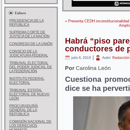
Enlaces
PRESIDENCIA DE LA
«
Presenta CEDH inconstitucionalidad
REPÚBLICA
Amplía
SUPREMA CORTE DE
JUSTICIA DE LA NACIÓN
Habrá “piso parej
CONGRESO DE LA UNIÓN
conductores de 
CONSEJO DE LA
JUDICATURA FEDERAL
|
julio 6, 2019
Autor:
Redacción
TRIBUNAL ELECTORAL
DEL PODER JUDICIAL DE
Por
Carolina León
LA FEDERACIÓN
Cuestiona promoc
INSTITUTO FEDERAL
ELECTORAL
dice se ha pervert
TRIBUNAL ESTATAL
ELECTORAL DE NUEVO
LEÓN
PROCURADURÍA
GENERAL DE LA
REPÚBLICA
COMISIÓN NACIONAL DE
LOS DERECHOS
HUMANOS