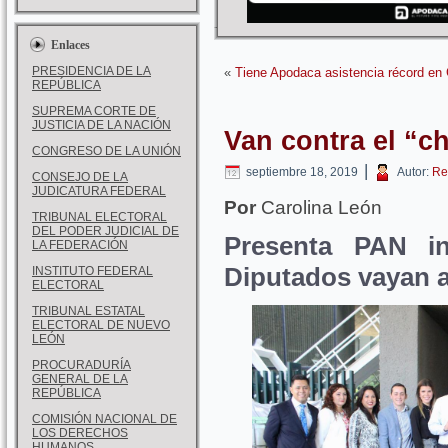
Enlaces
PRESIDENCIA DE LA
«
Tiene Apodaca asistencia récord en 
REPÚBLICA
SUPREMA CORTE DE
JUSTICIA DE LA NACIÓN
Van contra el “ch
CONGRESO DE LA UNIÓN
|
septiembre 18, 2019
Autor:
Re
CONSEJO DE LA
JUDICATURA FEDERAL
Por
Carolina León
TRIBUNAL ELECTORAL
DEL PODER JUDICIAL DE
Presenta PAN ini
LA FEDERACIÓN
Diputados vayan a
INSTITUTO FEDERAL
ELECTORAL
TRIBUNAL ESTATAL
ELECTORAL DE NUEVO
LEÓN
PROCURADURÍA
GENERAL DE LA
REPÚBLICA
COMISIÓN NACIONAL DE
LOS DERECHOS
HUMANOS