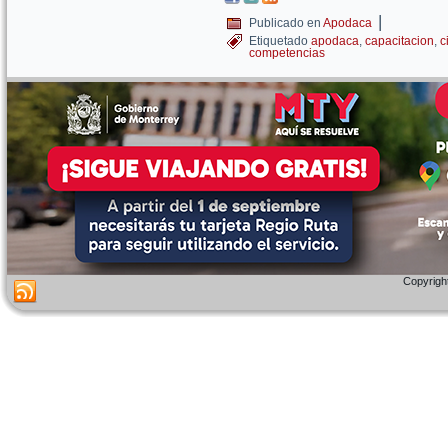
|
Publicado en
Apodaca
Etiquetado
apodaca
,
capacitacion
,
c
competencias
Copyright