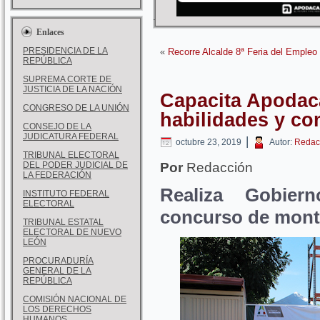
Enlaces
PRESIDENCIA DE LA
«
Recorre Alcalde 8ª Feria del Empleo
REPÚBLICA
SUPREMA CORTE DE
JUSTICIA DE LA NACIÓN
Capacita Apodac
CONGRESO DE LA UNIÓN
habilidades y c
CONSEJO DE LA
JUDICATURA FEDERAL
|
octubre 23, 2019
Autor:
Redac
TRIBUNAL ELECTORAL
DEL PODER JUDICIAL DE
Por
Redacción
LA FEDERACIÓN
Realiza Gobier
INSTITUTO FEDERAL
ELECTORAL
concurso de mont
TRIBUNAL ESTATAL
ELECTORAL DE NUEVO
LEÓN
PROCURADURÍA
GENERAL DE LA
REPÚBLICA
COMISIÓN NACIONAL DE
LOS DERECHOS
HUMANOS