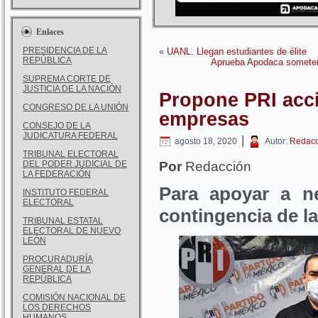
Enlaces
PRESIDENCIA DE LA
«
UANL. Llegan estudiantes de élite
REPÚBLICA
Aprueba Apodaca someter 
SUPREMA CORTE DE
JUSTICIA DE LA NACIÓN
Propone PRI acci
CONGRESO DE LA UNIÓN
empresas
CONSEJO DE LA
JUDICATURA FEDERAL
|
agosto 18, 2020
Autor:
Redacc
TRIBUNAL ELECTORAL
DEL PODER JUDICIAL DE
Por
Redacción
LA FEDERACIÓN
Para apoyar a ne
INSTITUTO FEDERAL
ELECTORAL
contingencia de l
TRIBUNAL ESTATAL
ELECTORAL DE NUEVO
LEÓN
PROCURADURÍA
GENERAL DE LA
REPÚBLICA
COMISIÓN NACIONAL DE
LOS DERECHOS
HUMANOS