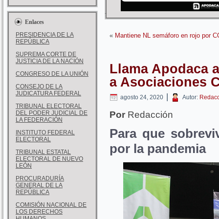
Enlaces
PRESIDENCIA DE LA
«
Mantiene NL semáforo en rojo por 
REPÚBLICA
SUPREMA CORTE DE
JUSTICIA DE LA NACIÓN
Llama Apodaca a
CONGRESO DE LA UNIÓN
a Asociaciones C
CONSEJO DE LA
JUDICATURA FEDERAL
|
agosto 24, 2020
Autor:
Redacc
TRIBUNAL ELECTORAL
DEL PODER JUDICIAL DE
Por
Redacción
LA FEDERACIÓN
Para que sobrevi
INSTITUTO FEDERAL
ELECTORAL
por la pandemia
TRIBUNAL ESTATAL
ELECTORAL DE NUEVO
LEÓN
PROCURADURÍA
GENERAL DE LA
REPÚBLICA
COMISIÓN NACIONAL DE
LOS DERECHOS
HUMANOS