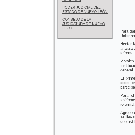
PODER JUDICIAL DEL
ESTADO DE NUEVO LEÓN
CONSEJO DE LA
JUDICATURA DE NUEVO
LEON
Para dar
Reforma 
Héctor M
analizar
reforma,
Morales 
Instituc
general.
El prime
diciemb
particip
Para el
teléfon
reforma
Agregó q
se llev
que así l