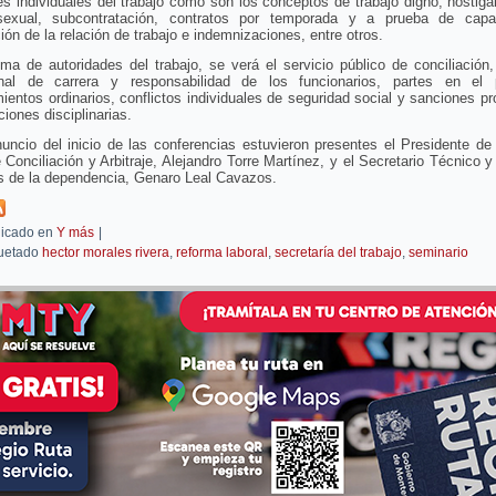
es individuales del trabajo como son los conceptos de trabajo digno, hostig
exual, subcontratación, contratos por temporada y a prueba de capac
ión de la relación de trabajo e indemnizaciones, entre otros.
ma de autoridades del trabajo, se verá el servicio público de conciliación,
onal de carrera y responsabilidad de los funcionarios, partes en el 
ientos ordinarios, conflictos individuales de seguridad social y sanciones p
ciones disciplinarias.
uncio del inicio de las conferencias estuvieron presentes el Presidente de
 Conciliación y Arbitraje, Alejandro Torre Martínez, y el Secretario Técnico 
s de la dependencia, Genaro Leal Cavazos.
icado en
Y más
|
uetado
hector morales rivera
,
reforma laboral
,
secretaría del trabajo
,
seminario