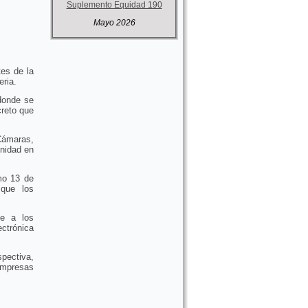
Suplemento Equidad 190
Mayo 2026
tes de la
eria.
 donde se
creto que
 Cámaras,
unidad en
imo 13 de
que los
se a los
trónica
spectiva,
empresas