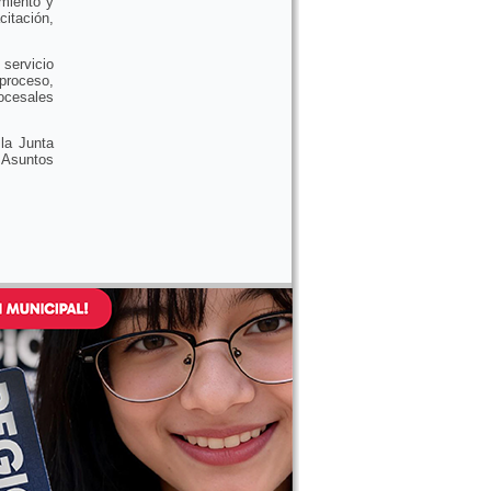
amiento y
itación,
 servicio
proceso,
rocesales
 la Junta
y Asuntos