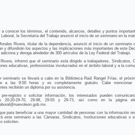
 a conocer los términos, el contenido, alcances, detalles y puntos importan
Laboral, la Secretaría del Trabajo anunció el inicio de un seminario en la mat
orales Rivera, titular de la dependencia, anunció el inicio de un seminario
án y difundirán los aspectos y las implicaciones más importantes de este De
 adiciona y deroga alrededor de 300 artículos de la Ley Federal del Trabajo.
Rivera, informó que el seminario está dirigido a trabajadores, Sindicatos,
iones educativas, profesionistas involucrados en el ámbito laboral y a la com
r seminario se llevará a cabo en la Biblioteca Raúl Rangel Frías, el próx
re a las 9:00 horas y es completamente gratuito. Cabe mencionar 
antes recibirán un diploma por su asistencia.
 pre-registro o solicitar información, los interesados pueden comunicar
os 20-20-29-70, 29-98, 29-55 y 29-73, así como en la página elec
laboral@nuevoleon.gob.mx.
ue para beneficiar a una mayor cantidad de personas con la información re
ará este seminario a las Cámaras, Sindicatos, Instituciones educativas o 
o soliciten.