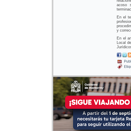
relacion
acoso s
terminac
En el te
profesi
procedim
y correc
En el an
Local de
Jurídico
Publ
Etiq