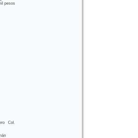
mil pesos
ro Col.
emán