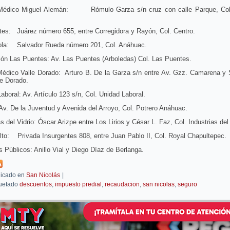
Médico Miguel Alemán: Rómulo Garza s/n cruz con calle Parque, Col
tes: Juárez número 655, entre Corregidora y Rayón, Col. Centro.
ola: Salvador Rueda número 201, Col. Anáhuac.
ón Las Puentes: Av. Las Puentes (Arboledas) Col. Las Puentes.
Médico Valle Dorado: Arturo B. De la Garza s/n entre Av. Gzz. Camarena y 
le Dorado.
aboral: Av. Artículo 123 s/n, Col. Unidad Laboral.
. De la Juventud y Avenida del Arroyo, Col. Potrero Anáhuac.
as del Vidrio: Óscar Arizpe entre Los Lirios y César L. Faz, Col. Industrias del 
lto: Privada Insurgentes 808, entre Juan Pablo II, Col. Royal Chapultepec.
s Públicos: Anillo Vial y Diego Díaz de Berlanga.
icado en
San Nicolás
|
uetado
descuentos
,
impuesto predial
,
recaudacion
,
san nicolas
,
seguro