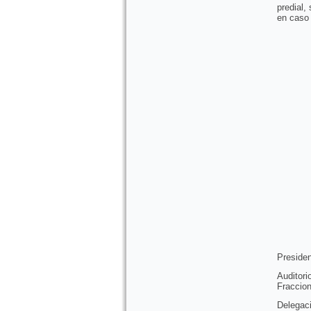
predial,
en caso 
Presiden
Audito
Fraccion
Delegac