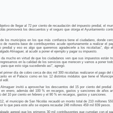
bjetivo de llegar al 72 por ciento de recaudación del impuesto predial, el mun
olás promoverá los descuentos y el seguro que otorga el Ayuntamiento contr
.
de los municipios en los que más confianza tiene el ciudadano, donde cerc
nto de nuestra base de contribuyentes acude oportunamente a realizar el pa
 predial y eso es algo que queremos agradecerle a los nicolaítas”, dijo e
lgado Almaguer, al acudir a poner el ejemplo y pagar su impuesto.
e da mucho en virtud de que los ciudadanos ven que sus impuestos están tr
 regresamos en la calidad de los servicios que merecen y vamos a poner tod
 para que esto siga sucediendo así”, agregó.
el primer día de cobro cerca de dos mil 300 nicolaítas realizaron el pago del
 tanto en el Palacio como en los 12 distintos módulos que tiene el Municip
l edil.
Almaguer invitó a aprovechar los descuentos del 15 por ciento del predial
 en enero, además del 100 % en recargos, gastos y sanciones de años ant
 del 10 por ciento en febrero y el 90 % en recargos, gastos y sanciones.
12, el municipio de San Nicolás recaudó un monto total de 210 millones 55
or lo que para este año se espera recaudar 248 millones 459 mil 839 pesos.
algado agregó que los primeros 30 mil contribuyentes que cumplan con el pa