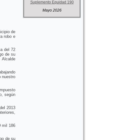
Suplemento Equidad 190
Mayo 2026
icipio de
a robo e
a del 72
go de su
l Alcalde
abajando
o nuestro
 impuesto
io, según
 del 2013
eriores,
9 mil 186
go de su