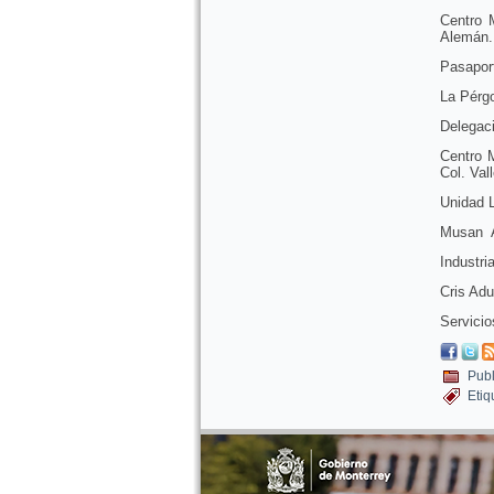
Centro 
Alemán.
Pasapor
La Pérg
Delegaci
Centro 
Col. Val
Unidad L
Musan Av
Industri
Cris Adu
Servicio
Publ
Etiq