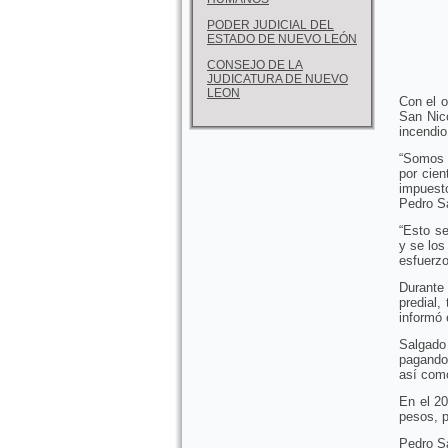
PODER JUDICIAL DEL
ESTADO DE NUEVO LEÓN
CONSEJO DE LA
JUDICATURA DE NUEVO
LEON
Con el o
San Nic
incendio
“Somos 
por cie
impuesto
Pedro Sa
“Esto s
y se los
esfuerzo
Durante 
predial,
informó e
Salgado 
pagando
así como
En el 20
pesos, p
Pedro S