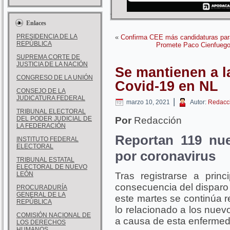
Enlaces
PRESIDENCIA DE LA
«
Confirma CEE más candidaturas par
REPÚBLICA
Promete Paco Cienfuegos
SUPREMA CORTE DE
JUSTICIA DE LA NACIÓN
Se mantienen a l
CONGRESO DE LA UNIÓN
Covid-19 en NL
CONSEJO DE LA
JUDICATURA FEDERAL
|
marzo 10, 2021
Autor:
Redacc
TRIBUNAL ELECTORAL
DEL PODER JUDICIAL DE
Por
Redacción
LA FEDERACIÓN
Reportan 119 nu
INSTITUTO FEDERAL
ELECTORAL
por coronavirus
TRIBUNAL ESTATAL
ELECTORAL DE NUEVO
LEÓN
Tras registrarse a princ
consecuencia del disparo 
PROCURADURÍA
GENERAL DE LA
este martes se continúa r
REPÚBLICA
lo relacionado a los nuev
COMISIÓN NACIONAL DE
a causa de esta enfermed
LOS DERECHOS
HUMANOS