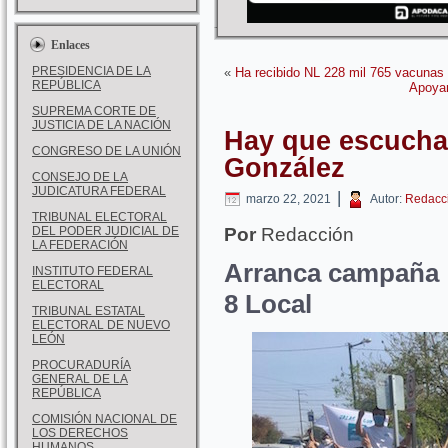
Enlaces
PRESIDENCIA DE LA
«
Ha recibido NL 228 mil 765 vacunas 
REPÚBLICA
Apoyar
SUPREMA CORTE DE
JUSTICIA DE LA NACIÓN
Hay que escuchar
CONGRESO DE LA UNIÓN
González
CONSEJO DE LA
JUDICATURA FEDERAL
|
marzo 22, 2021
Autor:
Redacc
TRIBUNAL ELECTORAL
DEL PODER JUDICIAL DE
Por
Redacción
LA FEDERACIÓN
Arranca campaña c
INSTITUTO FEDERAL
ELECTORAL
8 Local
TRIBUNAL ESTATAL
ELECTORAL DE NUEVO
LEÓN
PROCURADURÍA
GENERAL DE LA
REPÚBLICA
COMISIÓN NACIONAL DE
LOS DERECHOS
HUMANOS