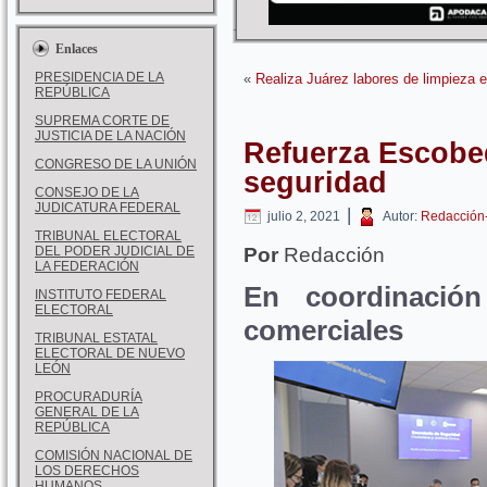
Enlaces
PRESIDENCIA DE LA
«
Realiza Juárez labores de limpieza 
REPÚBLICA
SUPREMA CORTE DE
JUSTICIA DE LA NACIÓN
Refuerza Escobed
CONGRESO DE LA UNIÓN
seguridad
CONSEJO DE LA
JUDICATURA FEDERAL
|
julio 2, 2021
Autor:
Redacción
TRIBUNAL ELECTORAL
DEL PODER JUDICIAL DE
Por
Redacción
LA FEDERACIÓN
En coordinació
INSTITUTO FEDERAL
ELECTORAL
comerciales
TRIBUNAL ESTATAL
ELECTORAL DE NUEVO
LEÓN
PROCURADURÍA
GENERAL DE LA
REPÚBLICA
COMISIÓN NACIONAL DE
LOS DERECHOS
HUMANOS