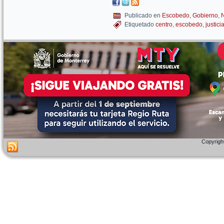
Publicado en
Escobedo
,
Gobierno
,
N
Etiquetado
centro
,
escobedo
,
justici
Copyright