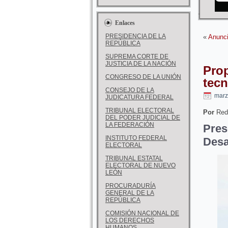
Enlaces
PRESIDENCIA DE LA
«
Anunci
REPÚBLICA
SUPREMA CORTE DE
JUSTICIA DE LA NACIÓN
Prop
CONGRESO DE LA UNIÓN
tecn
CONSEJO DE LA
marz
JUDICATURA FEDERAL
TRIBUNAL ELECTORAL
Por
Red
DEL PODER JUDICIAL DE
LA FEDERACIÓN
Pre
INSTITUTO FEDERAL
Desa
ELECTORAL
TRIBUNAL ESTATAL
ELECTORAL DE NUEVO
LEÓN
PROCURADURÍA
GENERAL DE LA
REPÚBLICA
COMISIÓN NACIONAL DE
LOS DERECHOS
HUMANOS