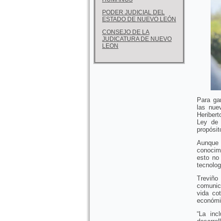
PODER JUDICIAL DEL
ESTADO DE NUEVO LEÓN
CONSEJO DE LA
JUDICATURA DE NUEVO
LEON
Para ga
las nue
Heriber
Ley de 
propósit
Aunque
conocimi
esto no
tecnolog
Treviño
comunic
vida cot
económic
“La inc