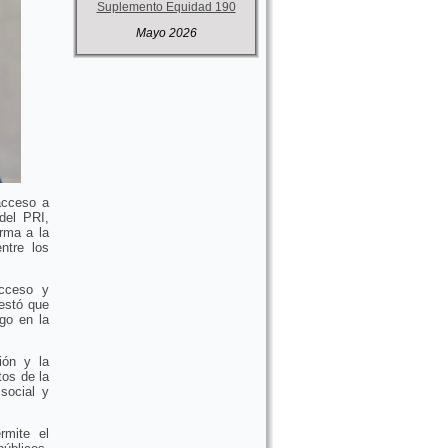
Suplemento Equidad 190
Mayo 2026
acceso a
del PRI,
rma a la
ntre los
cceso y
festó que
go en la
ión y la
os de la
 social y
rmite el