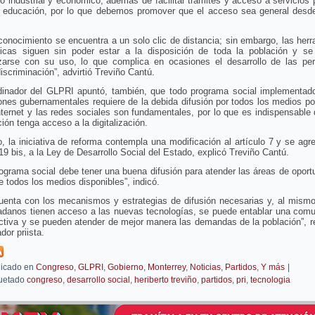
lo industrial y económico, además de facilitar trámites y acceso a servicios 
 educación, por lo que debemos promover que el acceso sea general desde 
.
conocimiento se encuentra a un solo clic de distancia; sin embargo, las her
gicas siguen sin poder estar a la disposición de toda la población y se d
rizarse con su uso, lo que complica en ocasiones el desarrollo de las pe
iscriminación”, advirtió Treviño Cantú.
dinador del GLPRI apuntó, también, que todo programa social implementado
iones gubernamentales requiere de la debida difusión por todos los medios po
nternet y las redes sociales son fundamentales, por lo que es indispensable
ción tenga acceso a la digitalización.
o, la iniciativa de reforma contempla una modificación al artículo 7 y se agr
 19 bis, a la Ley de Desarrollo Social del Estado, explicó Treviño Cantú.
ograma social debe tener una buena difusión para atender las áreas de oport
e todos los medios disponibles”, indicó.
cuenta con los mecanismos y estrategias de difusión necesarias y, al mismo
dadanos tienen acceso a las nuevas tecnologías, se puede entablar una comu
tiva y se pueden atender de mejor manera las demandas de la población”, r
dor priista.
icado en
Congreso
,
GLPRI
,
Gobierno
,
Monterrey
,
Noticias
,
Partidos
,
Y más
|
uetado
congreso
,
desarrollo social
,
heriberto treviño
,
partidos
,
pri
,
tecnologia