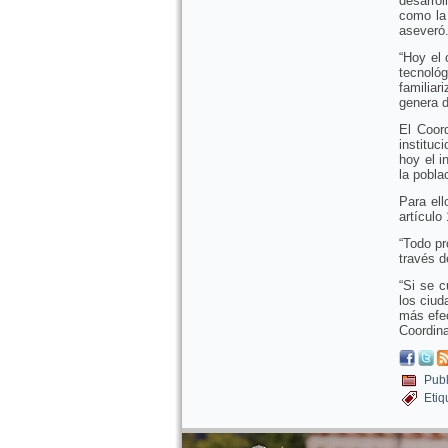
desarrol
como la
aseveró
“Hoy el 
tecnoló
familia
genera d
El Coor
instituc
hoy el i
la pobla
Para ell
artículo
“Todo pr
través d
“Si se 
los ciu
más efec
Coordina
Publ
Etiq