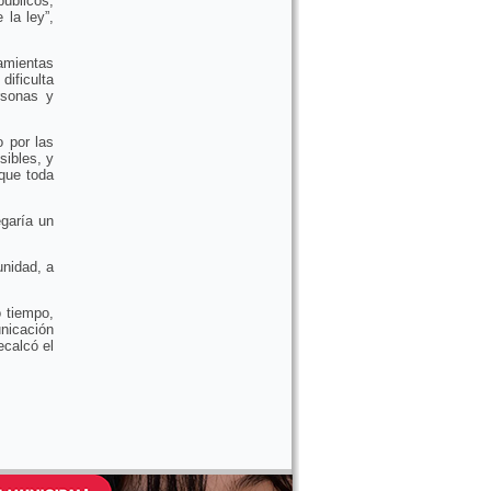
públicos,
la ley”,
ramientas
ificulta
rsonas y
 por las
sibles, y
 que toda
egaría un
unidad, a
 tiempo,
nicación
ecalcó el