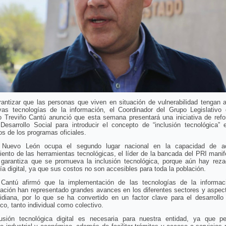
rantizar que las personas que viven en situación de vulnerabilidad tengan 
vas tecnologías de la información, el Coordinador del Grupo Legislativo 
to Treviño Cantú anunció que esta semana presentará una iniciativa de refo
Desarrollo Social para introducir el concepto de “inclusión tecnológica” e
os de los programas oficiales.
 Nuevo León ocupa el segundo lugar nacional en la capacidad de a
ento de las herramientas tecnológicas, el líder de la bancada del PRI mani
 garantiza que se promueva la inclusión tecnológica, porque aún hay reza
ía digital, ya que sus costos no son accesibles para toda la población.
 Cantú afirmó que la implementación de las tecnologías de la informac
ación han representado grandes avances en los diferentes sectores y aspect
idiana, por lo que se ha convertido en un factor clave para el desarrollo
o, tanto individual como colectivo.
lusión tecnológica digital es necesaria para nuestra entidad, ya que pe