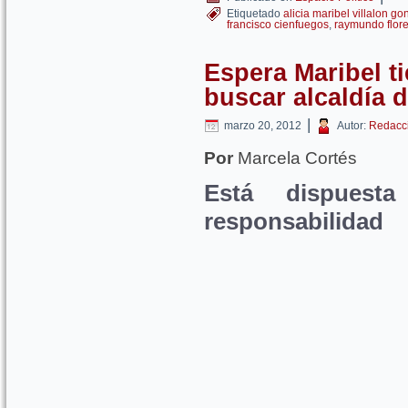
Etiquetado
alicia maribel villalon go
francisco cienfuegos
,
raymundo flore
Espera Maribel t
buscar alcaldía 
|
marzo 20, 2012
Autor:
Redacc
Por
Marcela Cortés
Está dispuest
responsabilidad