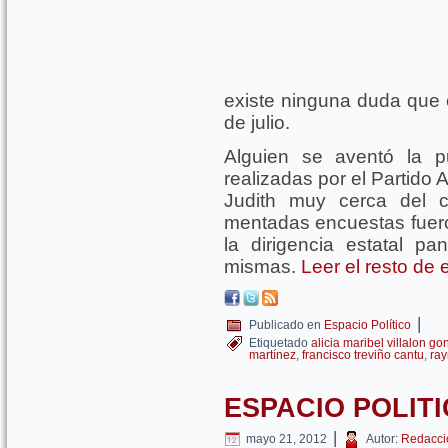
existe ninguna duda que e
de julio.
Alguien se aventó la 
realizadas por el Partido 
Judith muy cerca del ca
mentadas encuestas fuero
la dirigencia estatal pa
mismas.
Leer el resto de
|
Publicado en
Espacio Político
Etiquetado
alicia maribel villalon go
martínez
,
francisco treviño cantu
,
ray
ESPACIO POLITI
|
mayo 21, 2012
Autor:
Redacci