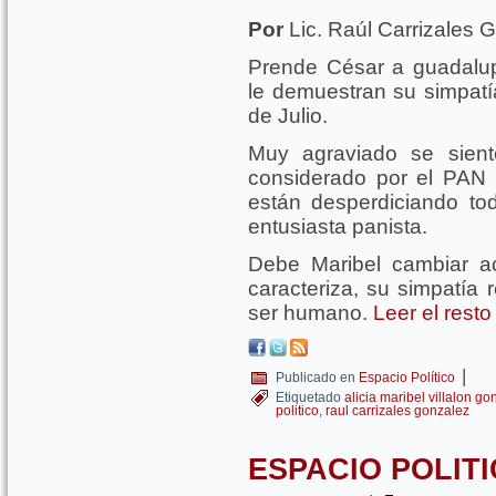
Por
Lic. Raúl Carrizales 
Prende César a guadalu
le demuestran su simpatí
de Julio.
Muy agraviado se sient
considerado por el PAN
están desperdiciando toda
entusiasta panista.
Debe Maribel cambiar act
caracteriza, su simpatía 
ser humano.
Leer el rest
|
Publicado en
Espacio Político
Etiquetado
alicia maribel villalon go
politico
,
raul carrizales gonzalez
ESPACIO POLITIC