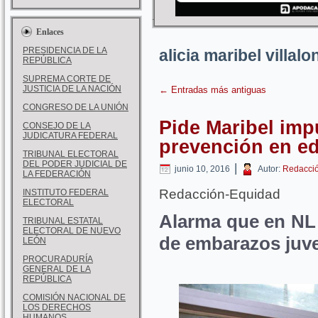
Enlaces
PRESIDENCIA DE LA
alicia maribel villal
REPÚBLICA
SUPREMA CORTE DE
JUSTICIA DE LA NACIÓN
←
Entradas más antiguas
CONGRESO DE LA UNIÓN
Pide Maribel imp
CONSEJO DE LA
JUDICATURA FEDERAL
prevención en e
TRIBUNAL ELECTORAL
DEL PODER JUDICIAL DE
|
junio 10, 2016
Autor:
Redacci
LA FEDERACIÓN
Redacción-Equidad
INSTITUTO FEDERAL
ELECTORAL
Alarma que en NL 
TRIBUNAL ESTATAL
ELECTORAL DE NUEVO
de embarazos juve
LEÓN
PROCURADURÍA
GENERAL DE LA
REPÚBLICA
COMISIÓN NACIONAL DE
LOS DERECHOS
HUMANOS