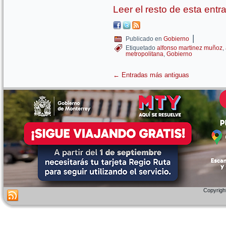
Leer el resto de esta ent
|
Publicado en
Gobierno
Etiquetado
alfonso martinez muñoz
,
metropolitana
,
Gobierno
←
Entradas más antiguas
Copyright