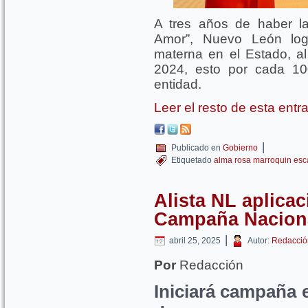
A tres años de haber l
Amor”, Nuevo León logr
materna en el Estado, a
2024, esto por cada 10
entidad.
Leer el resto de esta ent
|
Publicado en
Gobierno
Etiquetado
alma rosa marroquin esc
Alista NL aplicac
Campaña Naciona
|
abril 25, 2025
Autor:
Redacció
Por
Redacción
Iniciará campaña e