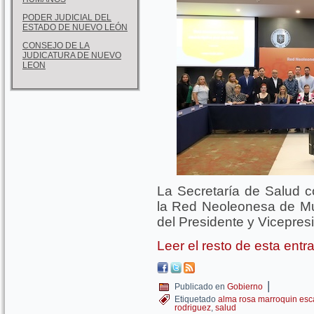
PODER JUDICIAL DEL
ESTADO DE NUEVO LEÓN
CONSEJO DE LA
JUDICATURA DE NUEVO
LEON
La Secretaría de Salud c
la Red Neoleonesa de Mun
del Presidente y Vicepres
Leer el resto de esta ent
|
Publicado en
Gobierno
Etiquetado
alma rosa marroquin esc
rodriguez
,
salud