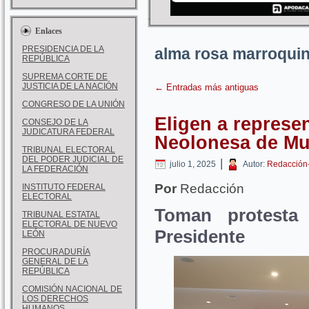
Enlaces
PRESIDENCIA DE LA
alma rosa marroquin
REPÚBLICA
SUPREMA CORTE DE
JUSTICIA DE LA NACIÓN
←
Entradas más antiguas
CONGRESO DE LA UNIÓN
Eligen a represe
CONSEJO DE LA
JUDICATURA FEDERAL
Neolonesa de Mun
TRIBUNAL ELECTORAL
DEL PODER JUDICIAL DE
|
julio 1, 2025
Autor:
Redacción
LA FEDERACIÓN
Por
Redacción
INSTITUTO FEDERAL
ELECTORAL
Toman protesta
TRIBUNAL ESTATAL
ELECTORAL DE NUEVO
Presidente
LEÓN
PROCURADURÍA
GENERAL DE LA
REPÚBLICA
COMISIÓN NACIONAL DE
LOS DERECHOS
HUMANOS