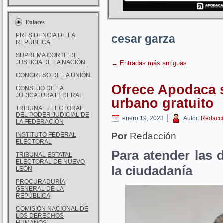
Enlaces
PRESIDENCIA DE LA
cesar garza
REPÚBLICA
SUPREMA CORTE DE
JUSTICIA DE LA NACIÓN
←
Entradas más antiguas
CONGRESO DE LA UNIÓN
Ofrece Apodaca s
CONSEJO DE LA
JUDICATURA FEDERAL
urbano gratuito
TRIBUNAL ELECTORAL
DEL PODER JUDICIAL DE
|
enero 19, 2023
Autor:
Redacci
LA FEDERACIÓN
Por
Redacción
INSTITUTO FEDERAL
ELECTORAL
Para atender las
TRIBUNAL ESTATAL
ELECTORAL DE NUEVO
la ciudadanía
LEÓN
PROCURADURÍA
GENERAL DE LA
REPÚBLICA
COMISIÓN NACIONAL DE
LOS DERECHOS
HUMANOS