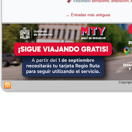
Etiquetado
aeropuerto
,
ampliacion
,
←
Entradas más antiguas
Copyright