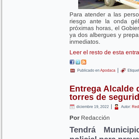
Para atender a las perso
riesgo ante la onda gé
próximas horas, el Gobier
ya dos albergues y prepar
inmediatos.
Leer el resto de esta ent
|
Publicado en
Apodaca
Etique
Entrega Alcalde 
torres de seguri
|
diciembre 19, 2022
Autor:
Red
Por
Redacción
Tendrá Municip