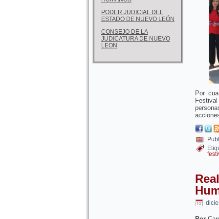
PODER JUDICIAL DEL
ESTADO DE NUEVO LEÓN
CONSEJO DE LA
JUDICATURA DE NUEVO
LEON
Por cua
Festiva
persona
acciones
Publ
Etiq
festi
Real
Hum
dici
Por
Car