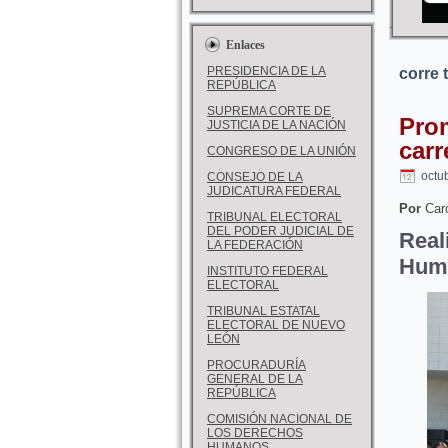
Enlaces
PRESIDENCIA DE LA
corre 
REPÚBLICA
SUPREMA CORTE DE
Pro
JUSTICIA DE LA NACIÓN
carr
CONGRESO DE LA UNIÓN
octu
CONSEJO DE LA
JUDICATURA FEDERAL
Por
Caro
TRIBUNAL ELECTORAL
DEL PODER JUDICIAL DE
Real
LA FEDERACIÓN
Hum
INSTITUTO FEDERAL
ELECTORAL
TRIBUNAL ESTATAL
ELECTORAL DE NUEVO
LEÓN
PROCURADURÍA
GENERAL DE LA
REPÚBLICA
COMISIÓN NACIONAL DE
LOS DERECHOS
HUMANOS