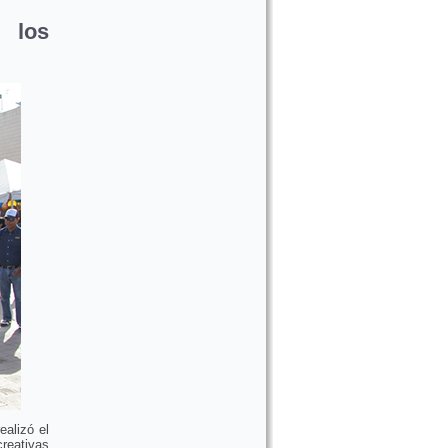
 los
alizó el
reativas