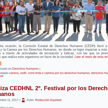
rta ocasión, la Comisión Estatal de Derechos Humanos (CEDH) llevó a
l y la Carrera por los Derechos Humanos, en donde se logró impactar a más 
s a través de actividades de recreación y lúdicas, con las que se prom
 que realiza este organismo en favor de la sociedad.
Leer el resto de esta e
icado en
Derechos Humanos
|
uetado
carrera
,
cedh
,
corre trota o camina por los derechos humanos
,
derechos h
val
iza CEDHNL 2º. Festival por los Derec
anos
embre 11, 2017
|
Autor:
Redacción-Equidad
olina León