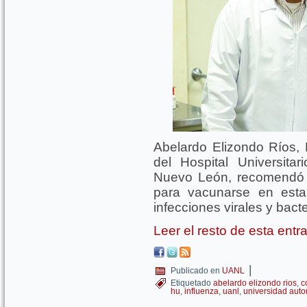
Abelardo Elizondo Ríos, 
del Hospital Universit
Nuevo León, recomendó 
para vacunarse en esta
infecciones virales y bact
Leer el resto de esta ent
|
Publicado en
UANL
Etiquetado
abelardo elizondo rios
,
c
hu
,
influenza
,
uanl
,
universidad aut