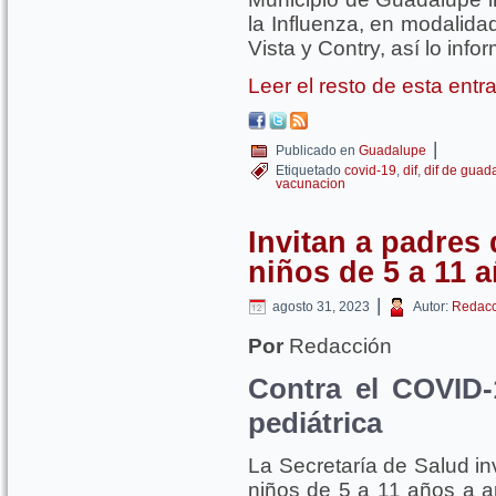
la Influenza, en modalidad
Vista y Contry, así lo in
Leer el resto de esta ent
|
Publicado en
Guadalupe
Etiquetado
covid-19
,
dif
,
dif de guad
vacunacion
Invitan a padres 
niños de 5 a 11 
|
agosto 31, 2023
Autor:
Redacc
Por
Redacción
Contra el COVID-1
pediátrica
La Secretaría de Salud inv
niños de 5 a 11 años a a