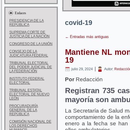
Enlaces
PRESIDENCIA DE LA
covid-19
REPÚBLICA
SUPREMA CORTE DE
JUSTICIA DE LA NACIÓN
←
Entradas más antiguas
CONGRESO DE LA UNIÓN
Mantiene NL mon
CONSEJO DE LA
JUDICATURA FEDERAL
19
TRIBUNAL ELECTORAL
DEL PODER JUDICIAL DE
|
julio 29, 2024
Autor:
Redacció
LA FEDERACIÓN
Por
Redacción
INSTITUTO FEDERAL
ELECTORAL
Registran 735 cas
TRIBUNAL ESTATAL
ELECTORAL DE NUEVO
mayoría son ambu
LEÓN
PROCURADURÍA
La Secretaría de Salud m
GENERAL DE LA
REPÚBLICA
comportamiento de la en
COMISIÓN NACIONAL DE
enero a la fecha se han 
LOS DERECHOS
ellos ambulatorios.
HUMANOS