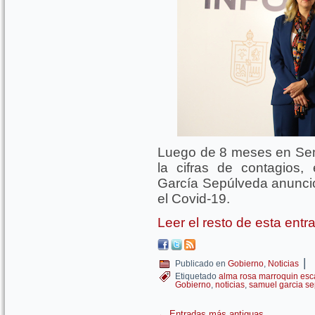
Luego de 8 meses en Sem
la cifras de contagios
García Sepúlveda anunció 
el Covid-19.
Leer el resto de esta ent
|
Publicado en
Gobierno
,
Noticias
Etiquetado
alma rosa marroquin esc
Gobierno
,
noticias
,
samuel garcia s
←
Entradas más antiguas