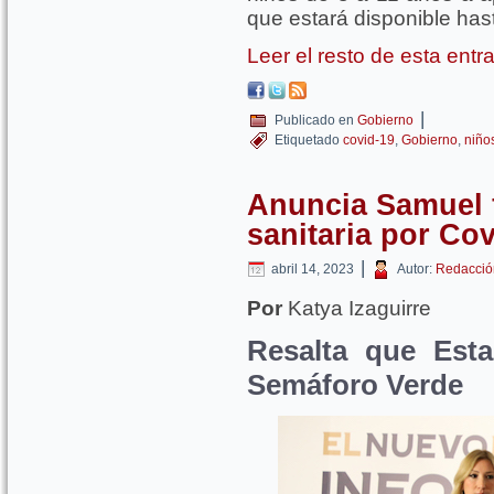
que estará disponible has
Leer el resto de esta ent
|
Publicado en
Gobierno
Etiquetado
covid-19
,
Gobierno
,
niño
Anuncia Samuel f
sanitaria por Co
|
abril 14, 2023
Autor:
Redacció
Por
Katya Izaguirre
Resalta que Est
Semáforo Verde