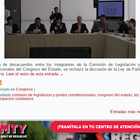
 de desacuerdos entre los integrantes de la Comisión de Legislación 
cionales del Congreso del Estado, se rechazó la discusión de la Ley de Part
na.
Leer el resto de esta entrada
→
icado en
Congreso
|
uetado
comision de legislacion y puntos constitucionales
,
congreso del estado
,
ley
icipacion ciudadana
Entradas más 