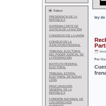
Enlaces
PRESIDENCIA DE LA
ley de
REPÚBLICA
SUPREMA CORTE DE
JUSTICIA DE LA NACIÓN
CONGRESO DE LA UNIÓN
Rech
CONSEJO DE LA
Part
JUDICATURA FEDERAL
TRIBUNAL ELECTORAL
febr
DEL PODER JUDICIAL DE
LA FEDERACIÓN
Por
Marc
INSTITUTO FEDERAL
Cues
ELECTORAL
frena
TRIBUNAL ESTATAL
ELECTORAL DE NUEVO
LEÓN
PROCURADURÍA
GENERAL DE LA
REPÚBLICA
COMISIÓN NACIONAL DE
LOS DERECHOS
HUMANOS