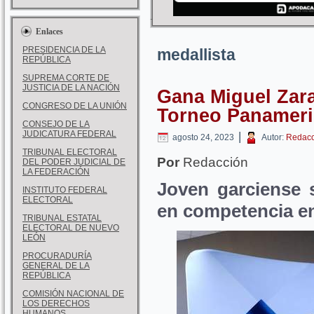
Enlaces
PRESIDENCIA DE LA
medallista
REPÚBLICA
SUPREMA CORTE DE
JUSTICIA DE LA NACIÓN
Gana Miguel Zar
CONGRESO DE LA UNIÓN
Torneo Panamer
CONSEJO DE LA
JUDICATURA FEDERAL
|
agosto 24, 2023
Autor:
Redacc
TRIBUNAL ELECTORAL
Por
Redacción
DEL PODER JUDICIAL DE
LA FEDERACIÓN
Joven garciense 
INSTITUTO FEDERAL
ELECTORAL
en competencia e
TRIBUNAL ESTATAL
ELECTORAL DE NUEVO
LEÓN
PROCURADURÍA
GENERAL DE LA
REPÚBLICA
COMISIÓN NACIONAL DE
LOS DERECHOS
HUMANOS