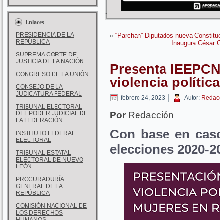
Enlaces
PRESIDENCIA DE LA
«
“Parchan” Diputados nueva Constitu
REPÚBLICA
Inaugura César 
SUPREMA CORTE DE
JUSTICIA DE LA NACIÓN
Presenta IEEPCN
CONGRESO DE LA UNIÓN
violencia polític
CONSEJO DE LA
JUDICATURA FEDERAL
|
febrero 24, 2023
Autor:
Redac
TRIBUNAL ELECTORAL
DEL PODER JUDICIAL DE
Por
Redacción
LA FEDERACIÓN
Con base en caso
INSTITUTO FEDERAL
ELECTORAL
elecciones 2020-2
TRIBUNAL ESTATAL
ELECTORAL DE NUEVO
LEÓN
PROCURADURÍA
GENERAL DE LA
REPÚBLICA
COMISIÓN NACIONAL DE
LOS DERECHOS
HUMANOS