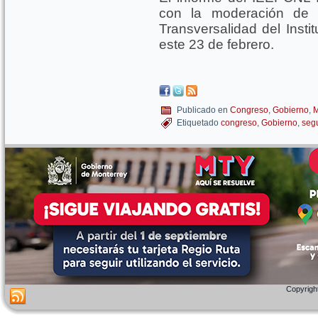
con la moderación de 
Transversalidad del Insti
este 23 de febrero.
Publicado en
Congreso
,
Gobierno
,
M
Etiquetado
congreso
,
Gobierno
,
seg
Copyright