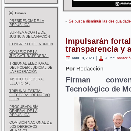
Enlaces
PRESIDENCIA DE LA
«
Se busca disminuir las desigualdad
REPÚBLICA
SUPREMA CORTE DE
JUSTICIA DE LA NACIÓN
Impulsarán forta
CONGRESO DE LA UNIÓN
transparencia y 
CONSEJO DE LA
JUDICATURA FEDERAL
|
abril 18, 2023
Autor:
Redacció
TRIBUNAL ELECTORAL
DEL PODER JUDICIAL DE
Por
Redacción
LA FEDERACIÓN
Firman conve
INSTITUTO FEDERAL
ELECTORAL
Tecnológico de M
TRIBUNAL ESTATAL
ELECTORAL DE NUEVO
LEÓN
PROCURADURÍA
GENERAL DE LA
REPÚBLICA
COMISIÓN NACIONAL DE
LOS DERECHOS
HUMANOS