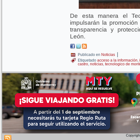
De esta manera el Te
impulsarán la promoción 
transparencia y protec
León.
|
Publicado en
Noticias
Etiquetado
acceso a la información
,
castro
,
noticias
,
tecnologico de mont
Copyright