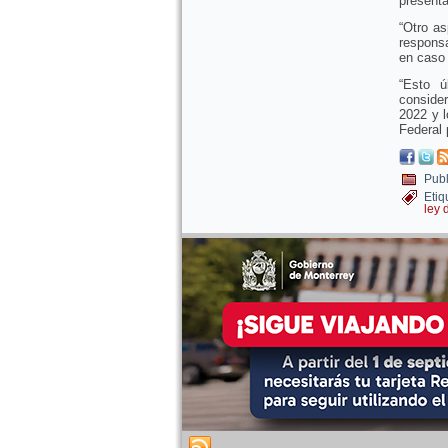
presenta
“Otro a
respons
en caso 
“Esto ú
conside
2022 y l
Federal 
Publ
Etiq
ley 