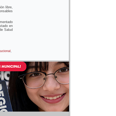
n libre,
onsables
mentado
stado en
 de Salud
tucional
,