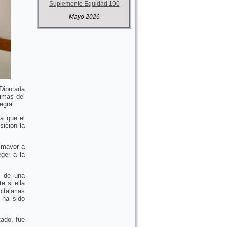
Suplemento Equidad 190
Mayo 2026
 Diputada
timas del
egral.
a que el
ición la
a mayor a
ger a la
s de una
e si ella
talarias
 ha sido
tado, fue