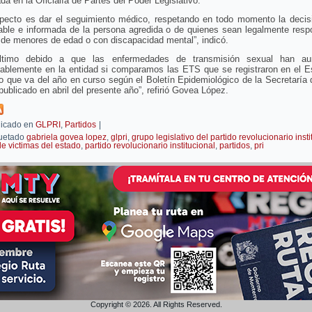
da en la Oficialía de Partes del Poder Legislativo.
specto es dar el seguimiento médico, respetando en todo momento la decisió
able e informada de la persona agredida o de quienes sean legalmente resp
de menores de edad o con discapacidad mental”, indicó.
ltimo debido a que las enfermedades de transmisión sexual han au
rablemente en la entidad si comparamos las ETS que se registraron en el E
o que va del año en curso según el Boletín Epidemiológico de la Secretaría
publicado en abril del presente año”, refirió Govea López.
icado en
GLPRI
,
Partidos
|
uetado
gabriela govea lopez
,
glpri
,
grupo legislativo del partido revolucionario insti
de victimas del estado
,
partido revolucionario institucional
,
partidos
,
pri
Copyright © 2026. All Rights Reserved.