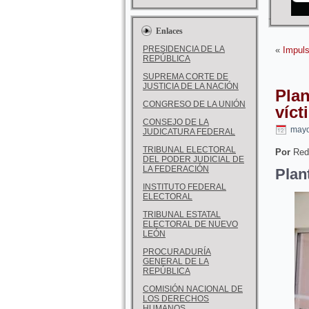
Enlaces
PRESIDENCIA DE LA
«
Impul
REPÚBLICA
SUPREMA CORTE DE
JUSTICIA DE LA NACIÓN
Plan
CONGRESO DE LA UNIÓN
víct
CONSEJO DE LA
mayo
JUDICATURA FEDERAL
TRIBUNAL ELECTORAL
Por
Red
DEL PODER JUDICIAL DE
LA FEDERACIÓN
Plan
INSTITUTO FEDERAL
ELECTORAL
TRIBUNAL ESTATAL
ELECTORAL DE NUEVO
LEÓN
PROCURADURÍA
GENERAL DE LA
REPÚBLICA
COMISIÓN NACIONAL DE
LOS DERECHOS
HUMANOS