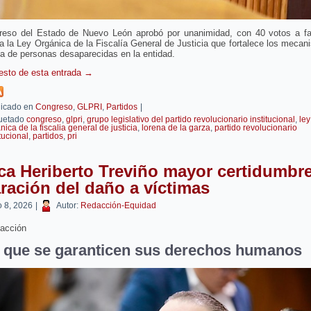
reso del Estado de Nuevo León aprobó por unanimidad, con 40 votos a fa
a la Ley Orgánica de la Fiscalía General de Justicia que fortalece los meca
a de personas desaparecidas en la entidad.
resto de esta entrada
→
icado en
Congreso
,
GLPRI
,
Partidos
|
uetado
congreso
,
glpri
,
grupo legislativo del partido revolucionario institucional
,
ley
nica de la fiscalia general de justicia
,
lorena de la garza
,
partido revolucionario
itucional
,
partidos
,
pri
a Heriberto Treviño mayor certidumbr
ración del daño a víctimas
 8, 2026
|
Autor:
Redacción-Equidad
acción
 que se garanticen sus derechos humanos