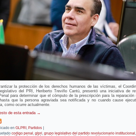
rantizar la protección de los derechos humanos de las víctimas, el Coordin
egislativo del PRI, Heriberto Treviño Cantú, presentó una iniciativa de re
enal para determinar que el cómputo de la prescripción para la reparación
 hasta que la persona agraviada sea notificada y no cuando cause ejecut
ia, como ocurre actualmente.
resto de esta entrada
→
icado en
GLPRI
,
Partidos
|
uetado
codigo penal
,
glpri
,
grupo legislativo del partido revolucionario institucional
,