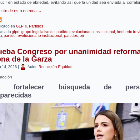
ucir en estado de ebriedad, evitando así que la unidad sea enviada al corraló
resto de esta entrada
→
icado en
GLPRI
,
Partidos
|
uetado
glpri
,
grupo legislativo del partido revolucionario institucional
,
heriberto trev
u
,
partido revolucionario institucional
,
partidos
,
pri
ueba Congreso por unanimidad reforma
na de la Garza
 14, 2026
|
Autor:
Redacción-Equidad
acción
a fortalecer búsqueda de pers
parecidas