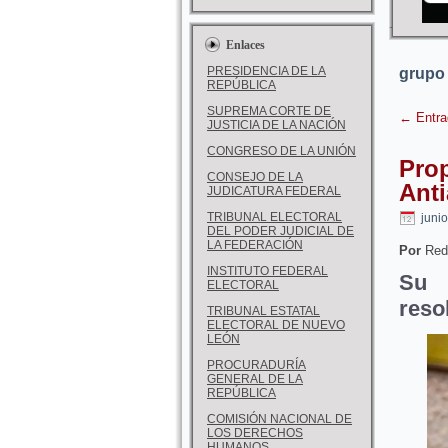
Enlaces
PRESIDENCIA DE LA
grupo 
REPÚBLICA
SUPREMA CORTE DE
←
Entra
JUSTICIA DE LA NACIÓN
CONGRESO DE LA UNIÓN
Prop
CONSEJO DE LA
Anti
JUDICATURA FEDERAL
TRIBUNAL ELECTORAL
juni
DEL PODER JUDICIAL DE
LA FEDERACIÓN
Por
Red
INSTITUTO FEDERAL
Su 
ELECTORAL
reso
TRIBUNAL ESTATAL
ELECTORAL DE NUEVO
LEÓN
PROCURADURÍA
GENERAL DE LA
REPÚBLICA
COMISIÓN NACIONAL DE
LOS DERECHOS
HUMANOS