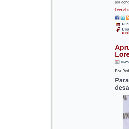
por cond
Leer el 
Publ
Etiq
cant
Apr
Lore
mayo
Por
Red
Par
desa