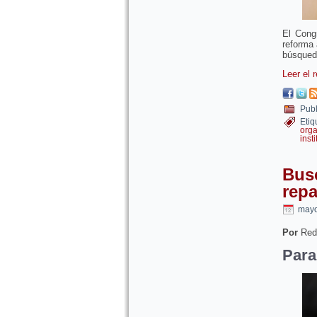
El Cong
reforma 
búsqued
Leer el 
Publ
Etiq
orga
inst
Busc
repa
mayo
Por
Red
Para