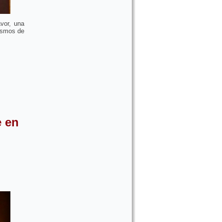
vor, una
nismos de
e en