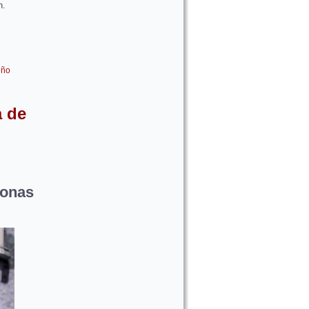
n.
iño
 de
onas