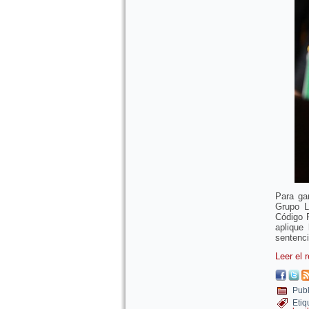
Para ga
Grupo L
Código P
aplique
sentenc
Leer el 
Publ
Etiq