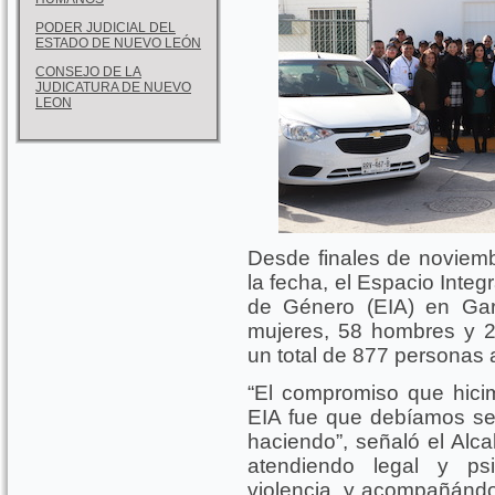
PODER JUDICIAL DEL
ESTADO DE NUEVO LEÓN
CONSEJO DE LA
JUDICATURA DE NUEVO
LEON
Desde finales de noviemb
la fecha, el Espacio Integ
de Género (EIA) en Gar
mujeres, 58 hombres y 29
un total de 877 personas
“El compromiso que hici
EIA fue que debíamos se
haciendo”, señaló el Alc
atendiendo legal y ps
violencia, y acompañándo