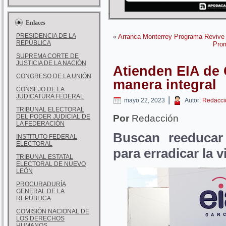
Enlaces
PRESIDENCIA DE LA
«
Arranca Monterrey Programa Revive 
REPÚBLICA
Pro
SUPREMA CORTE DE
JUSTICIA DE LA NACIÓN
Atienden EIA de 
CONGRESO DE LA UNIÓN
manera integral
CONSEJO DE LA
JUDICATURA FEDERAL
|
mayo 22, 2023
Autor:
Redacci
TRIBUNAL ELECTORAL
DEL PODER JUDICIAL DE
Por
Redacción
LA FEDERACIÓN
Buscan reeducar
INSTITUTO FEDERAL
ELECTORAL
para erradicar la v
TRIBUNAL ESTATAL
ELECTORAL DE NUEVO
LEÓN
PROCURADURÍA
GENERAL DE LA
REPÚBLICA
COMISIÓN NACIONAL DE
LOS DERECHOS
HUMANOS