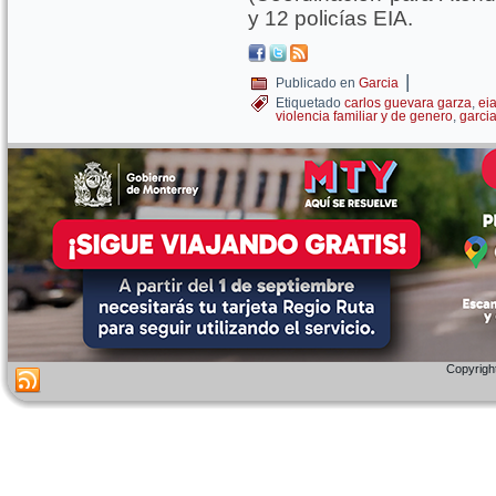
y 12 policías EIA.
|
Publicado en
Garcia
Etiquetado
carlos guevara garza
,
ei
violencia familiar y de genero
,
garci
Copyright