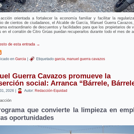
cción orientada a fortalecer la economía familiar y facilitar la regulariz
nio de cientos de ciudadanos, el Alcalde de García, Manuel Guerra Cavazos,
ama extraordinario de descuentos y facilidades para que los propietarios de 
s en el corralón de Citro Grúas puedan recuperarlos durante todo el mes de 
resto de esta entrada
→
icado en
Garcia
|
Etiquetado
garcia
,
manuel guerra cavazos
uel Guerra Cavazos promueve la
serción social: Arranca “Bárrele, Bárrel
 31, 2026
|
Autor:
Redacción-Equidad
acción
rograma que convierte la limpieza en emp
as oportunidades