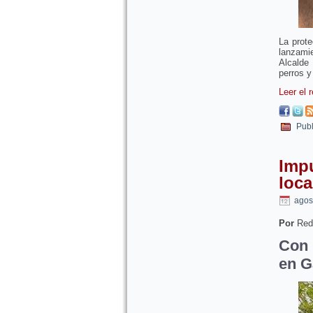
La prote
lanzami
Alcalde
perros y
Leer el 
Publ
Imp
loca
agos
Por
Red
Con 
en G