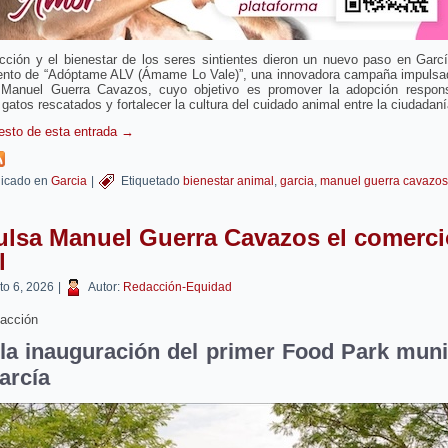
cción y el bienestar de los seres sintientes dieron un nuevo paso en Garc
ento de “Adóptame ALV (Ámame Lo Vale)”, una innovadora campaña impulsad
 Manuel Guerra Cavazos, cuyo objetivo es promover la adopción respon
 gatos rescatados y fortalecer la cultura del cuidado animal entre la ciudadaní
resto de esta entrada
→
icado en
Garcia
|
Etiquetado
bienestar animal
,
garcia
,
manuel guerra cavazos
ulsa Manuel Guerra Cavazos el comerci
l
to 6, 2026
|
Autor:
Redacción-Equidad
acción
la inauguración del primer Food Park muni
arcía