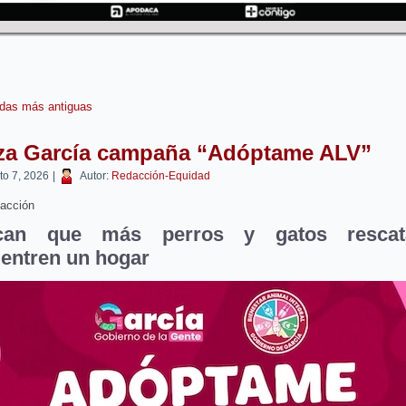
das más antiguas
za García campaña “Adóptame ALV”
to 7, 2026
|
Autor:
Redacción-Equidad
acción
can que más perros y gatos rescat
entren un hogar