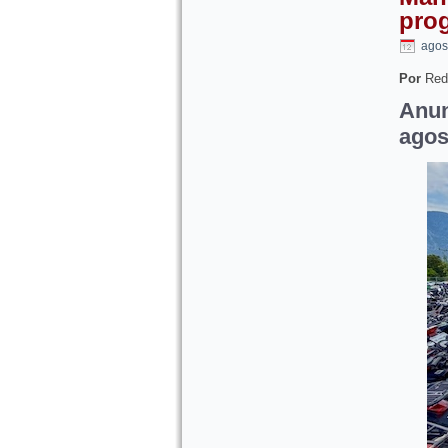
prog
agos
Por
Red
Anun
agos