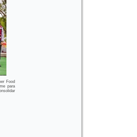
mer Food
rme para
onsolidar