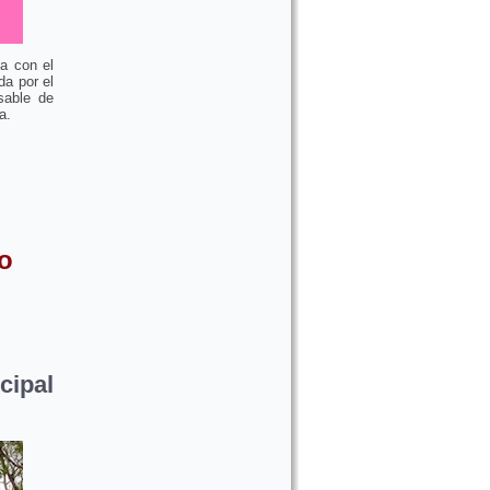
ía con el
a por el
sable de
a.
o
cipal