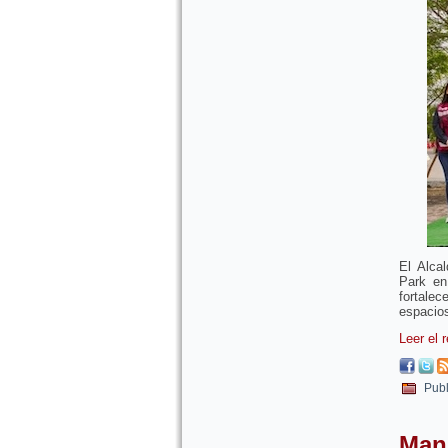
El Alca
Park en
fortalec
espacios
Leer el 
Publ
Manu