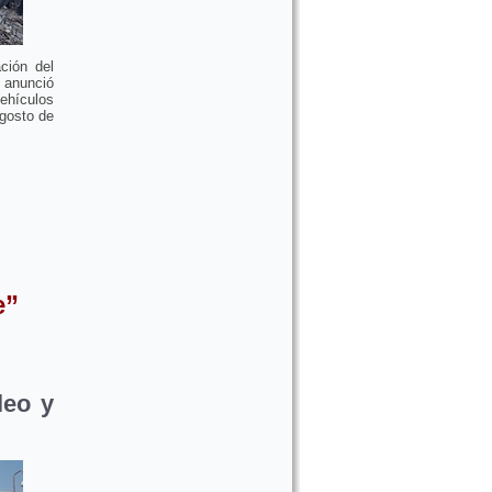
ación del
 anunció
vehículos
agosto de
e”
leo y