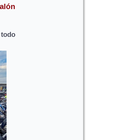
ralón
 todo