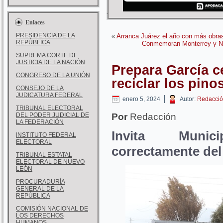
Enlaces
PRESIDENCIA DE LA
«
Arranca Juárez el año con más obra
REPÚBLICA
Conmemoran Monterrey y NL 
SUPREMA CORTE DE
JUSTICIA DE LA NACIÓN
Prepara García c
CONGRESO DE LA UNIÓN
reciclar los pin
CONSEJO DE LA
JUDICATURA FEDERAL
|
enero 5, 2024
Autor:
Redacció
TRIBUNAL ELECTORAL
DEL PODER JUDICIAL DE
Por
Redacción
LA FEDERACIÓN
Invita Muni
INSTITUTO FEDERAL
ELECTORAL
correctamente del
TRIBUNAL ESTATAL
ELECTORAL DE NUEVO
LEÓN
PROCURADURÍA
GENERAL DE LA
REPÚBLICA
COMISIÓN NACIONAL DE
LOS DERECHOS
HUMANOS