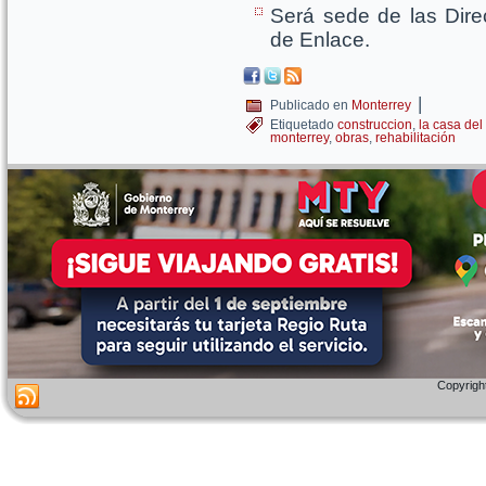
Será sede de las Dire
de Enlace.
|
Publicado en
Monterrey
Etiquetado
construccion
,
la casa del 
monterrey
,
obras
,
rehabilitación
Copyright