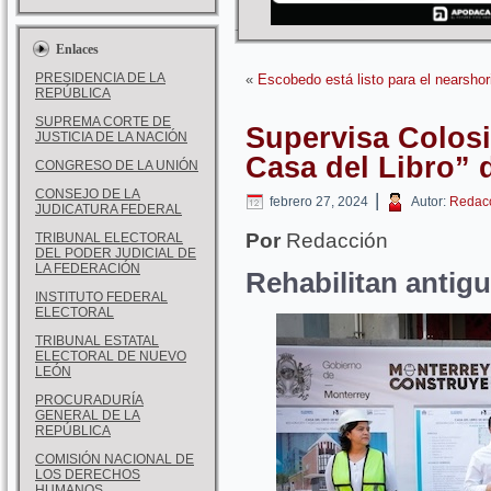
Enlaces
PRESIDENCIA DE LA
«
Escobedo está listo para el nearshor
REPÚBLICA
SUPREMA CORTE DE
Supervisa Colosi
JUSTICIA DE LA NACIÓN
Casa del Libro” 
CONGRESO DE LA UNIÓN
CONSEJO DE LA
|
febrero 27, 2024
Autor:
Redac
JUDICATURA FEDERAL
Por
Redacción
TRIBUNAL ELECTORAL
DEL PODER JUDICIAL DE
LA FEDERACIÓN
Rehabilitan antigu
INSTITUTO FEDERAL
ELECTORAL
TRIBUNAL ESTATAL
ELECTORAL DE NUEVO
LEÓN
PROCURADURÍA
GENERAL DE LA
REPÚBLICA
COMISIÓN NACIONAL DE
LOS DERECHOS
HUMANOS