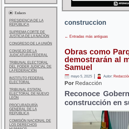
Enlaces
PRESIDENCIA DE LA
construccion
REPÚBLICA
SUPREMA CORTE DE
JUSTICIA DE LA NACIÓN
←
Entradas más antiguas
CONGRESO DE LA UNIÓN
Obras como Parq
CONSEJO DE LA
JUDICATURA FEDERAL
demostrarán al 
TRIBUNAL ELECTORAL
Samuel
DEL PODER JUDICIAL DE
LA FEDERACIÓN
|
mayo 5, 2025
Autor:
Redacció
INSTITUTO FEDERAL
ELECTORAL
Por
Redacción
TRIBUNAL ESTATAL
Reconoce Goberna
ELECTORAL DE NUEVO
LEÓN
construcción en s
PROCURADURÍA
GENERAL DE LA
REPÚBLICA
COMISIÓN NACIONAL DE
LOS DERECHOS
HUMANOS