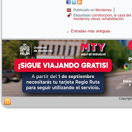
|
Publicado en
Monterrey
Etiquetado
construccion
,
la casa del 
monterrey
,
obras
,
rehabilitación
←
Entradas más antiguas
Copyright