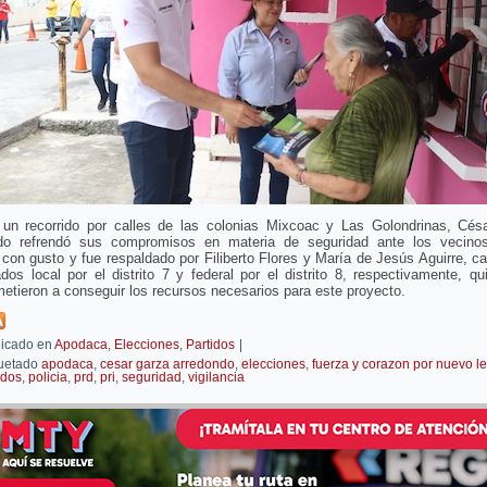
 un recorrido por calles de las colonias Mixcoac y Las Golondrinas, Cés
do refrendó sus compromisos en materia de seguridad ante los vecino
 con gusto y fue respaldado por Filiberto Flores y María de Jesús Aguirre, c
dos local por el distrito 7 y federal por el distrito 8, respectivamente, q
tieron a conseguir los recursos necesarios para este proyecto.
icado en
Apodaca
,
Elecciones
,
Partidos
|
uetado
apodaca
,
cesar garza arredondo
,
elecciones
,
fuerza y corazon por nuevo l
idos
,
policia
,
prd
,
pri
,
seguridad
,
vigilancia