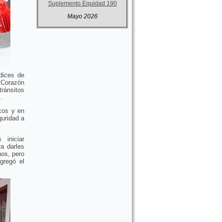
Suplemento Equidad 190
Mayo 2026
dices de
 Corazón
ránsitos
.
cos y en
guridad a
iniciar
ra darles
nos, pero
gregó el