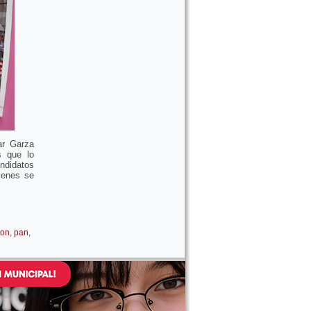
ar Garza
s que lo
andidatos
uienes se
eon
,
pan
,