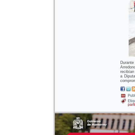
Durante
Arredon
recibían
a Diputa
comprome
Publ
Etiq
part