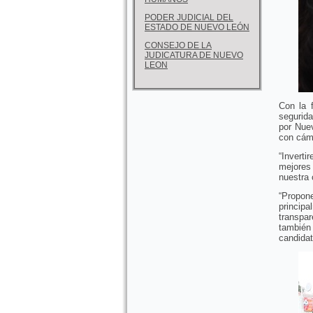
PODER JUDICIAL DEL
ESTADO DE NUEVO LEÓN
CONSEJO DE LA
JUDICATURA DE NUEVO
LEON
Con la 
segurid
por Nue
con cáma
“Invert
mejores 
nuestra
“Propon
principa
transpar
también
candidat