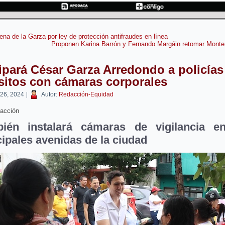
ena de la Garza por ley de protección antifraudes en línea
Proponen Karina Barrón y Fernando Margáin retomar Monte
pará César Garza Arredondo a policías
sitos con cámaras corporales
 26, 2024
|
Autor:
Redacción-Equidad
acción
ién instalará cámaras de vigilancia e
cipales avenidas de la ciudad