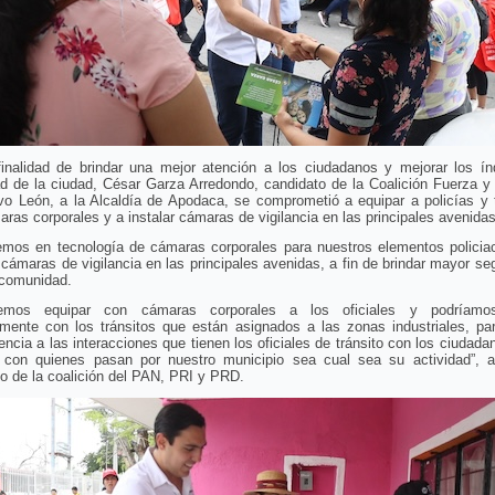
finalidad de brindar una mejor atención a los ciudadanos y mejorar los ín
ad de la ciudad, César Garza Arredondo, candidato de la Coalición Fuerza y
vo León, a la Alcaldía de Apodaca, se comprometió a equipar a policías y t
ras corporales y a instalar cámaras de vigilancia en las principales avenidas
iremos en tecnología de cámaras corporales para nuestros elementos policia
cámaras de vigilancia en las principales avenidas, a fin de brindar mayor se
 comunidad.
emos equipar con cámaras corporales a los oficiales y podríamos 
lmente con los tránsitos que están asignados a las zonas industriales, pa
encia a las interacciones que tienen los oficiales de tránsito con los ciudada
 con quienes pasan por nuestro municipio sea cual sea su actividad”, a
o de la coalición del PAN, PRI y PRD.