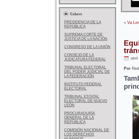
Enlaces
PRESIDENCIA DE LA
«
Va Lor
REPÚBLICA
SUPREMA CORTE DE
JUSTICIA DE LA NACIÓN
Equi
CONGRESO DE LA UNIÓN
trán
CONSEJO DE LA
abril
JUDICATURA FEDERAL
TRIBUNAL ELECTORAL
Por
Red
DEL PODER JUDICIAL DE
LA FEDERACIÓN
Tamb
INSTITUTO FEDERAL
prin
ELECTORAL
TRIBUNAL ESTATAL
ELECTORAL DE NUEVO
LEÓN
PROCURADURÍA
GENERAL DE LA
REPÚBLICA
COMISIÓN NACIONAL DE
LOS DERECHOS
HUMANOS