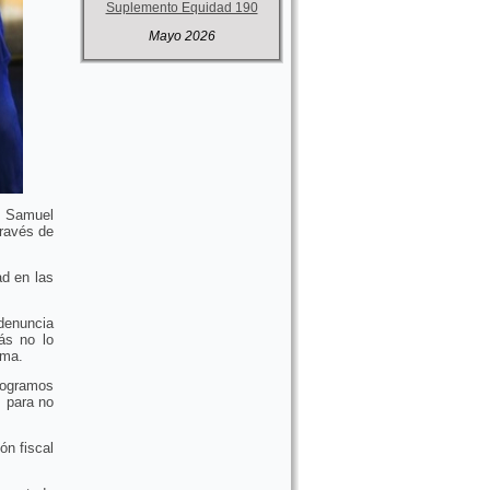
Suplemento Equidad 190
Mayo 2026
, Samuel
través de
d en las
 denuncia
ás no lo
ema.
logramos
s para no
ón fiscal