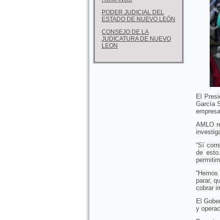
PODER JUDICIAL DEL
ESTADO DE NUEVO LEÓN
CONSEJO DE LA
JUDICATURA DE NUEVO
LEON
El Pres
García S
empresa
AMLO re
investig
“Sí corr
de esto
permitim
“Hemos 
parar, q
cobrar 
El Gober
y operac