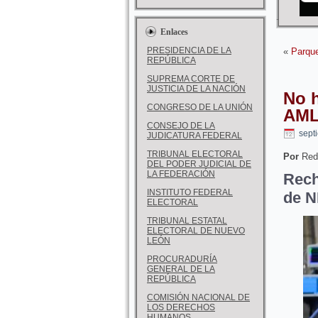
Enlaces
PRESIDENCIA DE LA
«
Parque
REPÚBLICA
SUPREMA CORTE DE
JUSTICIA DE LA NACIÓN
No h
CONGRESO DE LA UNIÓN
AM
CONSEJO DE LA
sept
JUDICATURA FEDERAL
TRIBUNAL ELECTORAL
Por
Red
DEL PODER JUDICIAL DE
LA FEDERACIÓN
Rech
INSTITUTO FEDERAL
de N
ELECTORAL
TRIBUNAL ESTATAL
ELECTORAL DE NUEVO
LEÓN
PROCURADURÍA
GENERAL DE LA
REPÚBLICA
COMISIÓN NACIONAL DE
LOS DERECHOS
HUMANOS