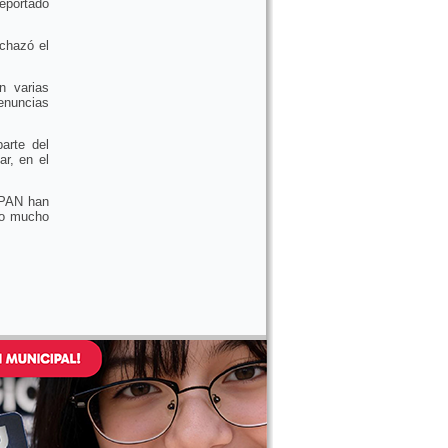
eportado
echazó el
n varias
enuncias
parte del
r, en el
 PAN han
jo mucho