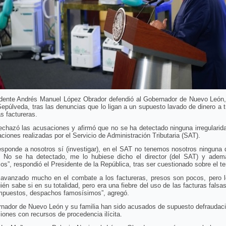
idente Andrés Manuel López Obrador defendió al Gobernador de Nuevo León
epúlveda, tras las denuncias que lo ligan a un supuesto lavado de dinero a 
s factureras.
chazó las acusaciones y afirmó que no se ha detectado ninguna irregularida
aciones realizadas por el Servicio de Administración Tributaria (SAT).
esponde a nosotros sí (investigar), en el SAT no tenemos nosotros ninguna
. No se ha detectado, me lo hubiese dicho el director (del SAT) y adem
os”, respondió el Presidente de la República, tras ser cuestionado sobre el t
avanzado mucho en el combate a los factureras, presos son pocos, pero 
uién sabe si en su totalidad, pero era una fiebre del uso de las facturas falsa
impuestos, despachos famosísimos”, agregó.
nador de Nuevo León y su familia han sido acusados de supuesto defraudaci
iones con recursos de procedencia ilícita.