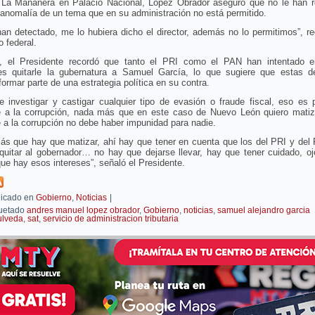
 La Mañanera en Palacio Nacional, López Obrador aseguró que no le han r
anomalía de un tema que en su administración no está permitido.
an detectado, me lo hubiera dicho el director, además no lo permitimos”, r
o federal.
 el Presidente recordó que tanto el PRI como el PAN han intentado e
es quitarle la gubernatura a Samuel García, lo que sugiere que estas d
formar parte de una estrategia política en su contra.
 investigar y castigar cualquier tipo de evasión o fraude fiscal, eso es 
 a la corrupción, nada más que en este caso de Nuevo León quiero matiza
a la corrupción no debe haber impunidad para nadie.
ás que hay que matizar, ahí hay que tener en cuenta que los del PRI y del
 quitar al gobernador… no hay que dejarse llevar, hay que tener cuidado, o
que hay esos intereses”, señaló el Presidente.
icado en
Gobierno
,
Noticias
|
uetado
andres manuel lopez obrador
,
Gobierno
,
noticias
,
samuel alejandro garcia
ulveda
,
sat
,
servicio de administracion tributaria