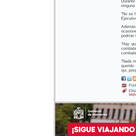
Durante
ninguna 
“No se h
Ejecutiv
Además,
ocasion
podrían 
“Hay que
combate
combate 
“Nada m
querido
ojo, por
Publ
Etiq
sep