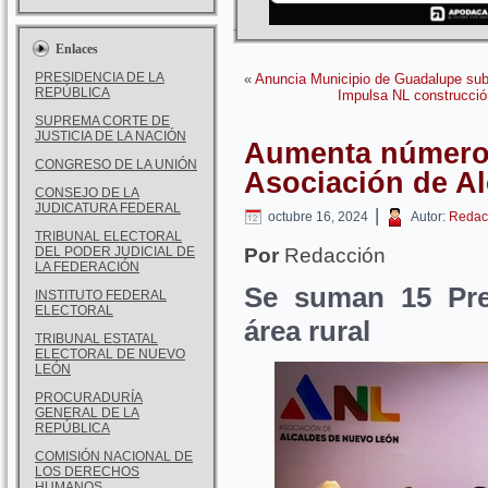
Enlaces
PRESIDENCIA DE LA
«
Anuncia Municipio de Guadalupe subs
REPÚBLICA
Impulsa NL construcció
SUPREMA CORTE DE
JUSTICIA DE LA NACIÓN
Aumenta número 
CONGRESO DE LA UNIÓN
Asociación de Al
CONSEJO DE LA
JUDICATURA FEDERAL
|
octubre 16, 2024
Autor:
Redac
TRIBUNAL ELECTORAL
DEL PODER JUDICIAL DE
Por
Redacción
LA FEDERACIÓN
Se suman 15 Pres
INSTITUTO FEDERAL
ELECTORAL
área rural
TRIBUNAL ESTATAL
ELECTORAL DE NUEVO
LEÓN
PROCURADURÍA
GENERAL DE LA
REPÚBLICA
COMISIÓN NACIONAL DE
LOS DERECHOS
HUMANOS