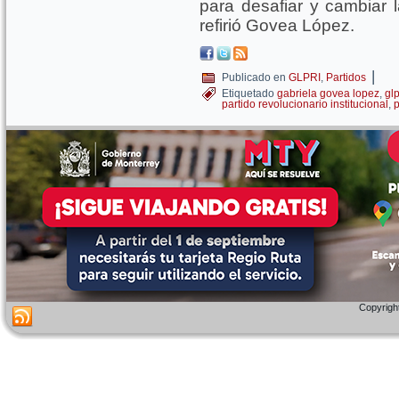
para desafiar y cambiar l
refirió Govea López.
|
Publicado en
GLPRI
,
Partidos
Etiquetado
gabriela govea lopez
,
glp
partido revolucionario institucional
,
p
Copyright