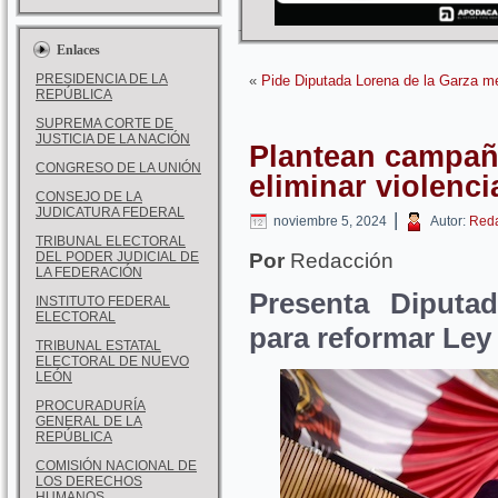
Enlaces
PRESIDENCIA DE LA
«
Pide Diputada Lorena de la Garza m
REPÚBLICA
SUPREMA CORTE DE
JUSTICIA DE LA NACIÓN
Plantean campañ
CONGRESO DE LA UNIÓN
eliminar violenc
CONSEJO DE LA
JUDICATURA FEDERAL
|
noviembre 5, 2024
Autor:
Reda
TRIBUNAL ELECTORAL
DEL PODER JUDICIAL DE
Por
Redacción
LA FEDERACIÓN
Presenta Diputad
INSTITUTO FEDERAL
ELECTORAL
para reformar Ley
TRIBUNAL ESTATAL
ELECTORAL DE NUEVO
LEÓN
PROCURADURÍA
GENERAL DE LA
REPÚBLICA
COMISIÓN NACIONAL DE
LOS DERECHOS
HUMANOS