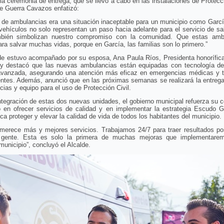
la ceremonia de entrega, que se llevó a cabo en las instalaciones de Protecci
de Guerra Cavazos enfatizó:
a de ambulancias era una situación inaceptable para un municipio como Garc
ehículos no solo representan un paso hacia adelante para el servicio de sa
bién simbolizan nuestro compromiso con la comunidad. Que estas amb
ara salvar muchas vidas, porque en García, las familias son lo primero.”
lde estuvo acompañado por su esposa, Ana Paula Ríos, Presidenta honorífica
 y destacó que las nuevas ambulancias están equipadas con tecnología de
avanzada, asegurando una atención más eficaz en emergencias médicas y t
entes. Además, anunció que en las próximas semanas se realizará la entreg
ias y equipo para el uso de Protección Civil.
ntegración de estas dos nuevas unidades, el gobierno municipal refuerza su 
o en ofrecer servicios de calidad y en implementar la estrategia Escudo Ga
ca proteger y elevar la calidad de vida de todos los habitantes del municipio.
 merece más y mejores servicios. Trabajamos 24/7 para traer resultados pos
 gente. Esta es solo la primera de muchas mejoras que implementare
municipio”, concluyó el Alcalde.