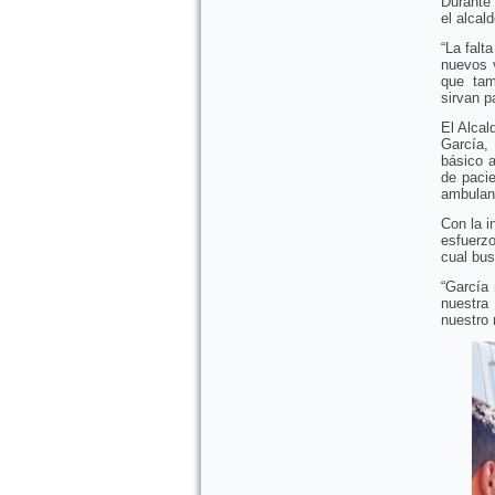
Durante 
el alcal
“La falt
nuevos v
que tam
sirvan p
El Alca
García,
básico 
de paci
ambulanc
Con la i
esfuerz
cual bus
“García
nuestra
nuestro 