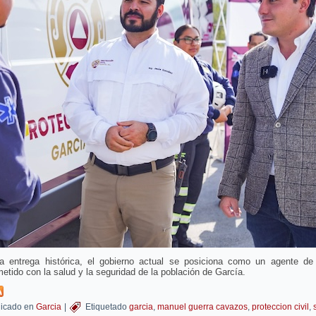
a entrega histórica, el gobierno actual se posiciona como un agente de
tido con la salud y la seguridad de la población de García.
icado en
Garcia
|
Etiquetado
garcia
,
manuel guerra cavazos
,
proteccion civil
,