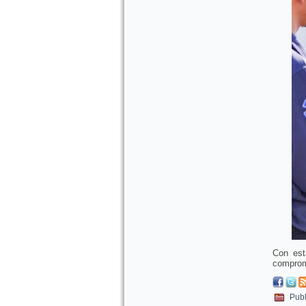
Con est
comprome
Publ