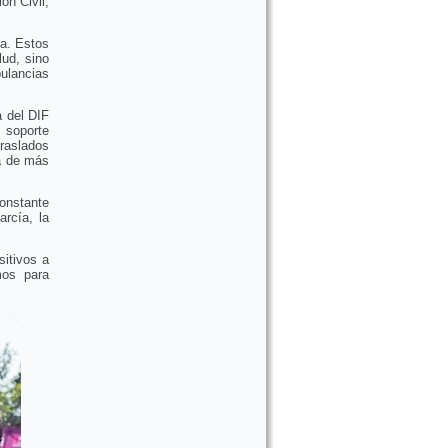
ón Civil,
ía. Estos
lud, sino
ulancias
 del DIF
 soporte
raslados
a de más
constante
rcía, la
itivos a
mos para