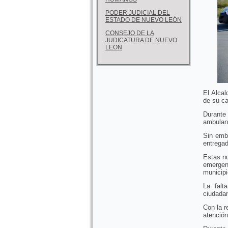
PODER JUDICIAL DEL
ESTADO DE NUEVO LEÓN
CONSEJO DE LA
JUDICATURA DE NUEVO
LEON
El Alca
de su ca
Durante 
ambulanc
Sin emb
entregad
Estas n
emergenc
municipi
La falt
ciudada
Con la r
atención