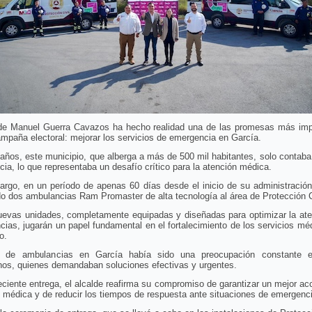
lde Manuel Guerra Cavazos ha hecho realidad una de las promesas más imp
mpaña electoral: mejorar los servicios de emergencia en García.
años, este municipio, que alberga a más de 500 mil habitantes, solo contab
ia, lo que representaba un desafío crítico para la atención médica.
argo, en un período de apenas 60 días desde el inicio de su administración
o dos ambulancias Ram Promaster de alta tecnología al área de Protección C
uevas unidades, completamente equipadas y diseñadas para optimizar la ate
ias, jugarán un papel fundamental en el fortalecimiento de los servicios mé
o.
a de ambulancias en García había sido una preocupación constante e
nos, quienes demandaban soluciones efectivas y urgentes.
eciente entrega, el alcalde reafirma su compromiso de garantizar un mejor ac
 médica y de reducir los tiempos de respuesta ante situaciones de emergenc