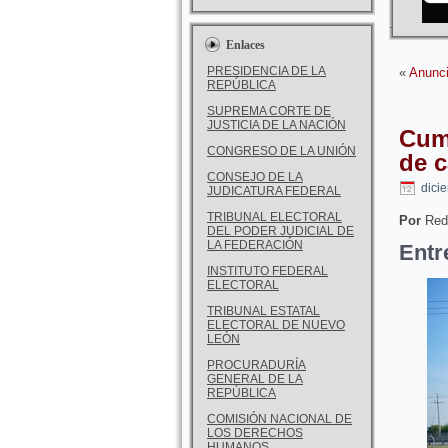
Enlaces
PRESIDENCIA DE LA
«
Anunci
REPÚBLICA
SUPREMA CORTE DE
JUSTICIA DE LA NACIÓN
Cum
CONGRESO DE LA UNIÓN
de 
CONSEJO DE LA
dici
JUDICATURA FEDERAL
TRIBUNAL ELECTORAL
Por
Red
DEL PODER JUDICIAL DE
LA FEDERACIÓN
Entr
INSTITUTO FEDERAL
ELECTORAL
TRIBUNAL ESTATAL
ELECTORAL DE NUEVO
LEÓN
PROCURADURÍA
GENERAL DE LA
REPÚBLICA
COMISIÓN NACIONAL DE
LOS DERECHOS
HUMANOS