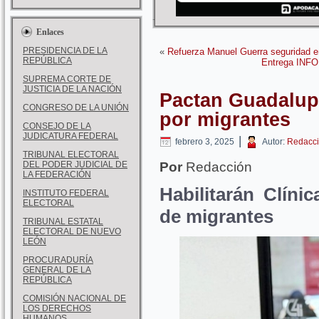
Enlaces
PRESIDENCIA DE LA
«
Refuerza Manuel Guerra seguridad e
REPÚBLICA
Entrega INFON
SUPREMA CORTE DE
JUSTICIA DE LA NACIÓN
Pactan Guadalup
CONGRESO DE LA UNIÓN
por migrantes
CONSEJO DE LA
JUDICATURA FEDERAL
|
febrero 3, 2025
Autor:
Redacci
TRIBUNAL ELECTORAL
DEL PODER JUDICIAL DE
Por
Redacción
LA FEDERACIÓN
Habilitarán Clíni
INSTITUTO FEDERAL
ELECTORAL
de migrantes
TRIBUNAL ESTATAL
ELECTORAL DE NUEVO
LEÓN
PROCURADURÍA
GENERAL DE LA
REPÚBLICA
COMISIÓN NACIONAL DE
LOS DERECHOS
HUMANOS