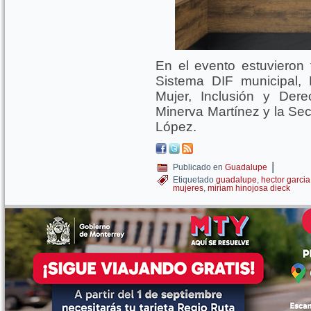
En el evento estuvieron 
Sistema DIF municipal, 
Mujer, Inclusión y De
Minerva Martínez y la Sec
López.
|
Publicado en
Guadalupe
Etiquetado
guadalupe
,
hector garcia
mujeres
,
miriam hinojosa dieck