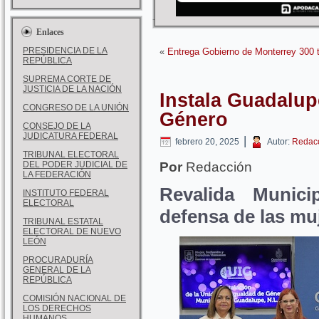
Enlaces
PRESIDENCIA DE LA
«
Entrega Gobierno de Monterrey 300 
REPÚBLICA
SUPREMA CORTE DE
JUSTICIA DE LA NACIÓN
Instala Guadalup
CONGRESO DE LA UNIÓN
Género
CONSEJO DE LA
JUDICATURA FEDERAL
|
febrero 20, 2025
Autor:
Redac
TRIBUNAL ELECTORAL
DEL PODER JUDICIAL DE
Por
Redacción
LA FEDERACIÓN
Revalida Munic
INSTITUTO FEDERAL
ELECTORAL
defensa de las mu
TRIBUNAL ESTATAL
ELECTORAL DE NUEVO
LEÓN
PROCURADURÍA
GENERAL DE LA
REPÚBLICA
COMISIÓN NACIONAL DE
LOS DERECHOS
HUMANOS