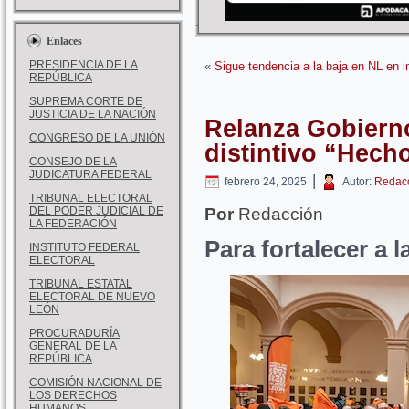
Enlaces
PRESIDENCIA DE LA
«
Sigue tendencia a la baja en NL en in
REPÚBLICA
SUPREMA CORTE DE
JUSTICIA DE LA NACIÓN
Relanza Gobierno
CONGRESO DE LA UNIÓN
distintivo “Hec
CONSEJO DE LA
JUDICATURA FEDERAL
|
febrero 24, 2025
Autor:
Redac
TRIBUNAL ELECTORAL
DEL PODER JUDICIAL DE
Por
Redacción
LA FEDERACIÓN
Para fortalecer a 
INSTITUTO FEDERAL
ELECTORAL
TRIBUNAL ESTATAL
ELECTORAL DE NUEVO
LEÓN
PROCURADURÍA
GENERAL DE LA
REPÚBLICA
COMISIÓN NACIONAL DE
LOS DERECHOS
HUMANOS