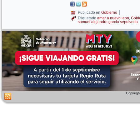
|
Publicado en
Gobierno
Etiquetado
amar a nuevo leon
,
Gobi
samuel alejandro garcia sepulveda
Copyright