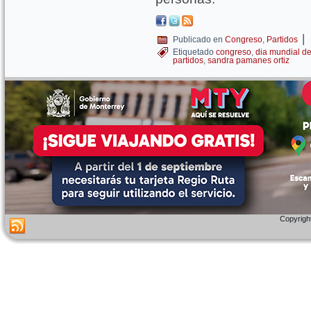
|
Publicado en
Congreso
,
Partidos
Etiquetado
congreso
,
dia mundial d
partidos
,
sandra pamanes ortiz
Copyright