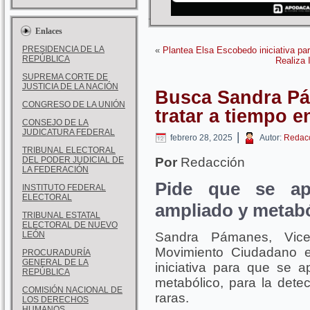
Enlaces
PRESIDENCIA DE LA
«
Plantea Elsa Escobedo iniciativa par
REPÚBLICA
Realiza 
SUPREMA CORTE DE
JUSTICIA DE LA NACIÓN
Busca Sandra Pá
CONGRESO DE LA UNIÓN
tratar a tiempo 
CONSEJO DE LA
JUDICATURA FEDERAL
|
febrero 28, 2025
Autor:
Redac
TRIBUNAL ELECTORAL
DEL PODER JUDICIAL DE
Por
Redacción
LA FEDERACIÓN
Pide que se apl
INSTITUTO FEDERAL
ELECTORAL
ampliado y metab
TRIBUNAL ESTATAL
ELECTORAL DE NUEVO
LEÓN
Sandra Pámanes, Vice
Movimiento Ciudadano e
PROCURADURÍA
GENERAL DE LA
iniciativa para que se a
REPÚBLICA
metabólico, para la dete
COMISIÓN NACIONAL DE
raras.
LOS DERECHOS
HUMANOS