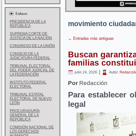
Enlaces
PRESIDENCIA DE LA
movimiento ciudad
REPÚBLICA
SUPREMA CORTE DE
JUSTICIA DE LA NACIÓN
←
Entradas más antiguas
CONGRESO DE LA UNIÓN
Buscan garantiza
CONSEJO DE LA
JUDICATURA FEDERAL
familias constit
TRIBUNAL ELECTORAL
DEL PODER JUDICIAL DE
|
julio 24, 2026
Autor:
Redacció
LA FEDERACIÓN
Por
Redacción
INSTITUTO FEDERAL
ELECTORAL
Para establecer o
TRIBUNAL ESTATAL
ELECTORAL DE NUEVO
legal
LEÓN
PROCURADURÍA
GENERAL DE LA
REPÚBLICA
COMISIÓN NACIONAL DE
LOS DERECHOS
HUMANOS