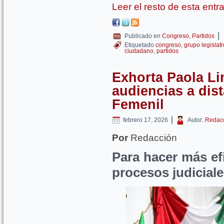
Leer el resto de esta ent
|
Publicado en
Congreso
,
Partidos
Etiquetado
congreso
,
grupo legislat
ciudadano
,
partidos
Exhorta Paola Lin
audiencias a di
Femenil
|
febrero 17, 2026
Autor:
Redac
Por
Redacción
Para hacer más efi
procesos judicial