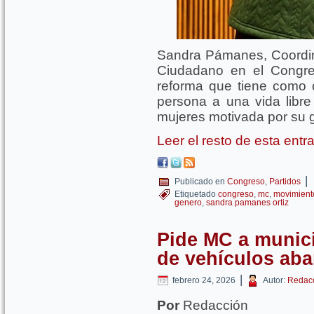
Sandra Pámanes, Coordi
Ciudadano en el Congres
reforma que tiene como o
persona a una vida libre 
mujeres motivada por su 
Leer el resto de esta ent
|
Publicado en
Congreso
,
Partidos
Etiquetado
congreso
,
mc
,
movimient
genero
,
sandra pamanes ortiz
Pide MC a munici
de vehículos ab
|
febrero 24, 2026
Autor:
Redac
Por
Redacción