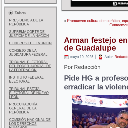
Enlaces
PRESIDENCIA DE LA
«
Promueven cultura democrática, equi
REPÚBLICA
Conmemora 
SUPREMA CORTE DE
JUSTICIA DE LA NACIÓN
Arman festejo en
CONGRESO DE LA UNIÓN
de Guadalupe
CONSEJO DE LA
JUDICATURA FEDERAL
|
mayo 19, 2025
Autor:
Redacci
TRIBUNAL ELECTORAL
DEL PODER JUDICIAL DE
Por Redacción
LA FEDERACIÓN
Pide HG a profeso
INSTITUTO FEDERAL
ELECTORAL
erradicar la violen
TRIBUNAL ESTATAL
ELECTORAL DE NUEVO
LEÓN
PROCURADURÍA
GENERAL DE LA
REPÚBLICA
COMISIÓN NACIONAL DE
LOS DERECHOS
HUMANOS