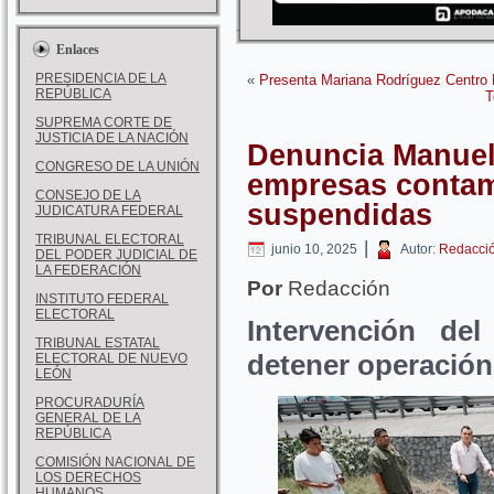
Enlaces
PRESIDENCIA DE LA
«
Presenta Mariana Rodríguez Centro 
REPÚBLICA
T
SUPREMA CORTE DE
JUSTICIA DE LA NACIÓN
Denuncia Manuel
CONGRESO DE LA UNIÓN
empresas contam
CONSEJO DE LA
suspendidas
JUDICATURA FEDERAL
TRIBUNAL ELECTORAL
|
junio 10, 2025
Autor:
Redacci
DEL PODER JUDICIAL DE
LA FEDERACIÓN
Por
Redacción
INSTITUTO FEDERAL
ELECTORAL
Intervención del
TRIBUNAL ESTATAL
detener operación
ELECTORAL DE NUEVO
LEÓN
PROCURADURÍA
GENERAL DE LA
REPÚBLICA
COMISIÓN NACIONAL DE
LOS DERECHOS
HUMANOS