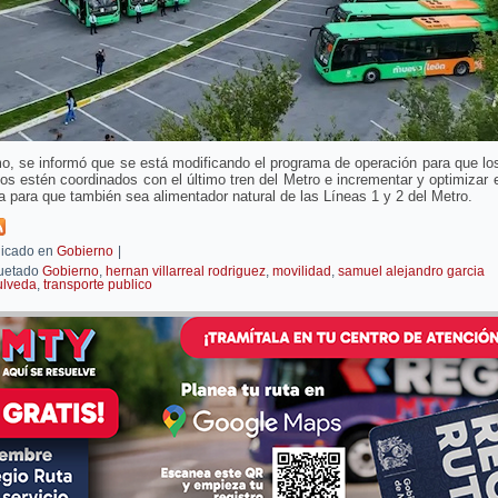
, se informó que se está modificando el programa de operación para que lo
s estén coordinados con el último tren del Metro e incrementar y optimizar 
ta para que también sea alimentador natural de las Líneas 1 y 2 del Metro.
icado en
Gobierno
|
uetado
Gobierno
,
hernan villarreal rodriguez
,
movilidad
,
samuel alejandro garcia
ulveda
,
transporte publico