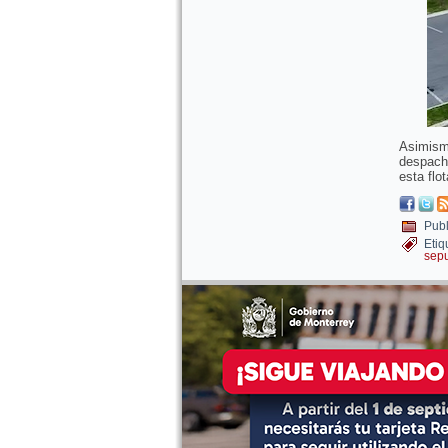
Asimismo
despacho
esta flo
Publ
Etiq
sep