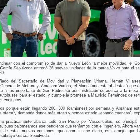
ntinuar con el compromiso de dar a Nuevo León la mejor movilidad, el Go
García Sepúlveda entregó 26 nuevas unidades de la marca Volvo para el ser
30.
ado del Secretario de Movilidad y Planeación Urbana, Hernán Villarrea
 General de Metrorrey, Abraham Vargas, el Mandatario estatal destacó que a
uito más importante de San Pedro, su administración se acerca a la meta 
autobuses para el estado, y cumple la promesa a Mauricio Fernández de term
s conjuntos.
tos porque están llegando 200, 300 (camiones) por semana y Abraham est
e oferta y demanda donde más urgen y hemos estado llenando cuencas”, exp
uta prácticamente abarca todo San Pedro por Vasconcelos, su principal 
s, pues palomeamos ese pendiente que teníamos con el ingeniero. Ahora van
ta de estos nuevos camiones, que como les he dicho, es lo mejor que h
 subrayó García Sepúlveda.