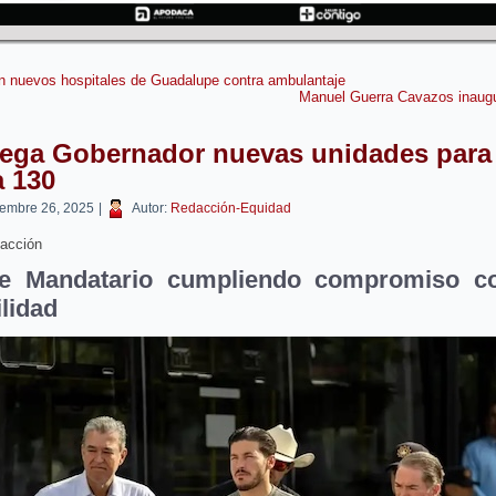
n nuevos hospitales de Guadalupe contra ambulantaje
Manuel Guerra Cavazos inaugu
rega Gobernador nuevas unidades para
a 130
iembre 26, 2025
|
Autor:
Redacción-Equidad
acción
e Mandatario cumpliendo compromiso c
lidad