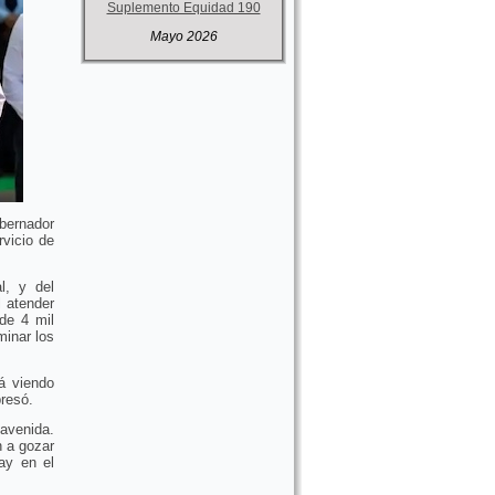
Suplemento Equidad 190
Mayo 2026
bernador
vicio de
l, y del
l atender
de 4 mil
inar los
á viendo
resó.
avenida.
 a gozar
ay en el