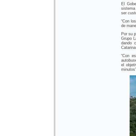
El Gobe
sistema 
ser cust
“Con lo
de maner
Por su p
Grupo La
dando c
Catarina
“Con es
autobus
el obje
minutos”