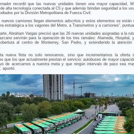
rnador recordó que las nuevas unidades tienen una mayor capacidad, Wi
de alta tecnología conectada al C5 y que además brindan seguridad a los usu
odiados por la División Metropolitana de Fuerza Civil.
s nuevos camiones llegan elementos adscritos y estos elementos se están 
a estratégica a los vagones del Metro, a Transmetros y a camiones”, puntua
arte, Abraham Vargas precisó que las 26 nuevas unidades asignadas a la rut
zcano servirán para la operación de los tres ramales: Alameda, Hospital, 
obertura al centro de Monterrey, San Pedro, y extendiendo la atención
.
ta nueva flota no solo renovamos, sino que incrementamos la oferta
es que los que actualmente prestan el servicio; autobuses de mayor capacid
tivo de acercarnos a nuestra meta y que ningún intervalo de paso sea ma
, apuntó.