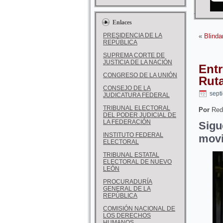
Enlaces
PRESIDENCIA DE LA
«
Blinda
REPÚBLICA
SUPREMA CORTE DE
JUSTICIA DE LA NACIÓN
Ent
CONGRESO DE LA UNIÓN
Rut
CONSEJO DE LA
sept
JUDICATURA FEDERAL
TRIBUNAL ELECTORAL
Por
Red
DEL PODER JUDICIAL DE
LA FEDERACIÓN
Sigu
INSTITUTO FEDERAL
movi
ELECTORAL
TRIBUNAL ESTATAL
ELECTORAL DE NUEVO
LEÓN
PROCURADURÍA
GENERAL DE LA
REPÚBLICA
COMISIÓN NACIONAL DE
LOS DERECHOS
HUMANOS