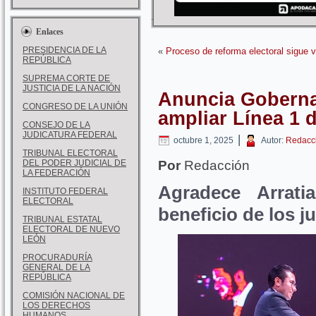
Enlaces
PRESIDENCIA DE LA
«
Proceso de reforma electoral sigue v
REPÚBLICA
SUPREMA CORTE DE
JUSTICIA DE LA NACIÓN
Anuncia Goberna
CONGRESO DE LA UNIÓN
ampliar Línea 1 
CONSEJO DE LA
JUDICATURA FEDERAL
|
octubre 1, 2025
Autor:
Redacc
TRIBUNAL ELECTORAL
DEL PODER JUDICIAL DE
Por
Redacción
LA FEDERACIÓN
Agradece Arrat
INSTITUTO FEDERAL
ELECTORAL
beneficio de los j
TRIBUNAL ESTATAL
ELECTORAL DE NUEVO
LEÓN
PROCURADURÍA
GENERAL DE LA
REPÚBLICA
COMISIÓN NACIONAL DE
LOS DERECHOS
HUMANOS