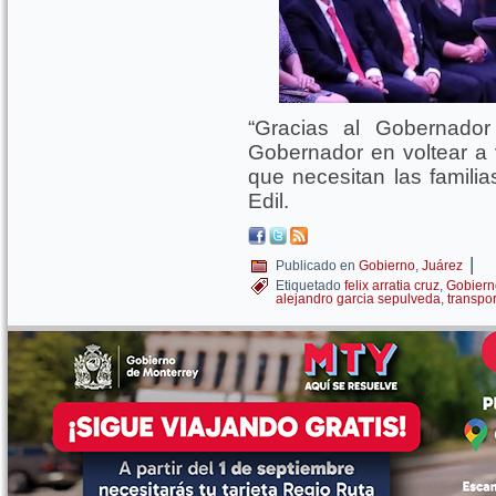
“Gracias al Gobernador
Gobernador en voltear a 
que necesitan las familia
Edil.
|
Publicado en
Gobierno
,
Juárez
Etiquetado
felix arratia cruz
,
Gobiern
alejandro garcia sepulveda
,
transpor