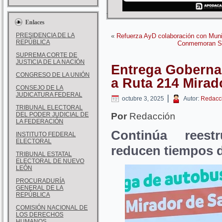
Enlaces
PRESIDENCIA DE LA
«
Refuerza AyD colaboración con Munic
REPÚBLICA
Conmemoran Sam
SUPREMA CORTE DE
JUSTICIA DE LA NACIÓN
Entrega Goberna
CONGRESO DE LA UNIÓN
a Ruta 214 Mirad
CONSEJO DE LA
JUDICATURA FEDERAL
|
octubre 3, 2025
Autor:
Redacc
TRIBUNAL ELECTORAL
DEL PODER JUDICIAL DE
Por
Redacción
LA FEDERACIÓN
Continúa reestr
INSTITUTO FEDERAL
ELECTORAL
reducen tiempos d
TRIBUNAL ESTATAL
ELECTORAL DE NUEVO
LEÓN
PROCURADURÍA
GENERAL DE LA
REPÚBLICA
COMISIÓN NACIONAL DE
LOS DERECHOS
HUMANOS