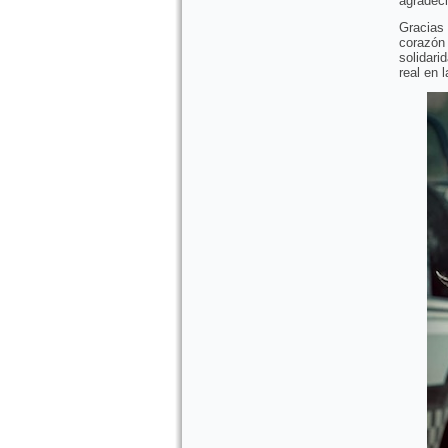
agradeci
Gracias
corazón
solidari
real en 