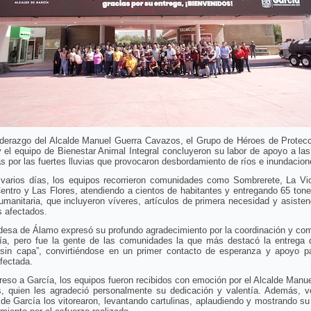
iderazgo del Alcalde Manuel Guerra Cavazos, el Grupo de Héroes de Protecc
 el equipo de Bienestar Animal Integral concluyeron su labor de apoyo a las
s por las fuertes lluvias que provocaron desbordamiento de ríos e inundacion
 varios días, los equipos recorrieron comunidades como Sombrerete, La Vict
ntro y Las Flores, atendiendo a cientos de habitantes y entregando 65 ton
manitaria, que incluyeron víveres, artículos de primera necesidad y asisten
s afectados.
ldesa de Álamo expresó su profundo agradecimiento por la coordinación y co
ía, pero fue la gente de las comunidades la que más destacó la entrega 
 sin capa”, convirtiéndose en un primer contacto de esperanza y apoyo p
afectada.
reso a García, los equipos fueron recibidos con emoción por el Alcalde Manu
, quien les agradeció personalmente su dedicación y valentía. Además, v
 de García los vitorearon, levantando cartulinas, aplaudiendo y mostrando su