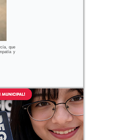
rcía, que
mpatía y