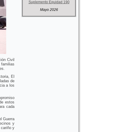
Suplemento Equidad 190
Mayo 2026
ión Civil
 familias
es.
oria, El
eladas de
cia a los
mpromiso
de estos
ara cada
el Guerra
ecinos y
 cariño y