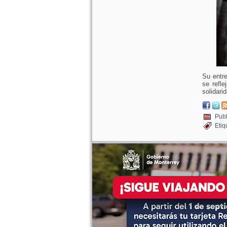
Su entre
se refl
solidari
Publ
Etiq