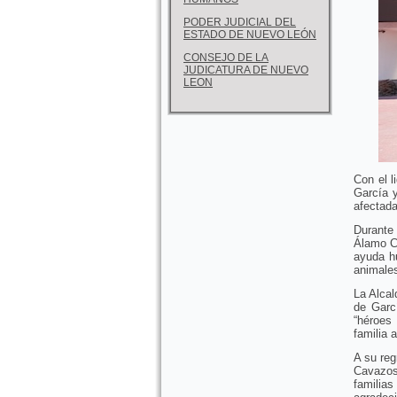
PODER JUDICIAL DEL
ESTADO DE NUEVO LEÓN
CONSEJO DE LA
JUDICATURA DE NUEVO
LEON
Con el l
García y
afectada
Durante
Álamo Ce
ayuda hu
animale
La Alca
de Garc
“héroes
familia 
A su reg
Cavazos
familias