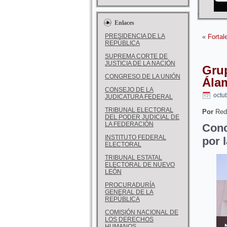
Enlaces
PRESIDENCIA DE LA
«
Fortal
REPÚBLICA
SUPREMA CORTE DE
JUSTICIA DE LA NACIÓN
Grup
CONGRESO DE LA UNIÓN
Ála
CONSEJO DE LA
octu
JUDICATURA FEDERAL
TRIBUNAL ELECTORAL
Por
Red
DEL PODER JUDICIAL DE
LA FEDERACIÓN
Conc
INSTITUTO FEDERAL
por l
ELECTORAL
TRIBUNAL ESTATAL
ELECTORAL DE NUEVO
LEÓN
PROCURADURÍA
GENERAL DE LA
REPÚBLICA
COMISIÓN NACIONAL DE
LOS DERECHOS
HUMANOS