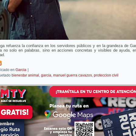
ga refuerza la confianza en los servidores públicos y en la grandeza de Ga
eja no solo en palabras, sino en acciones concretas y visibles de ayuda, e
dad.
icado en
Garcia
|
uetado
bienestar animal
,
garcia
,
manuel guerra cavazos
,
proteccion civil