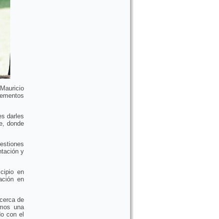
 Mauricio
lementos
es darles
e, donde
gestiones
ntación y
cipio en
ación en
 cerca de
amos una
o con el