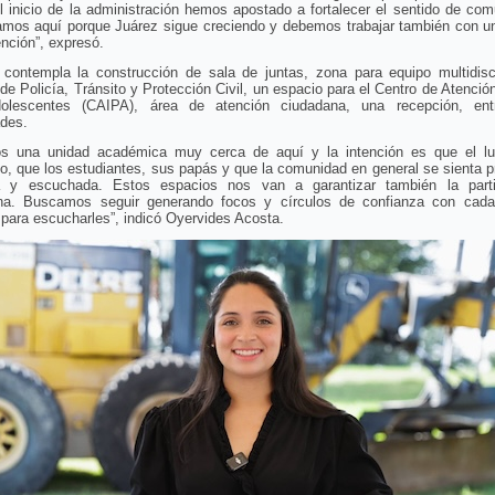
 inicio de la administración hemos apostado a fortalecer el sentido de co
amos aquí porque Juárez sigue creciendo y debemos trabajar también con un
nción”, expresó.
 contempla la construcción de sala de juntas, zona para equipo multidiscip
 de Policía, Tránsito y Protección Civil, un espacio para el Centro de Atención
olescentes (CAIPA), área de atención ciudadana, una recepción, ent
des.
s una unidad académica muy cerca de aquí y la intención es que el lu
o, que los estudiantes, sus papás y que la comunidad en general se sienta p
a y escuchada. Estos espacios nos van a garantizar también la parti
na. Buscamos seguir generando focos y círculos de confianza con cad
para escucharles”, indicó Oyervides Acosta.