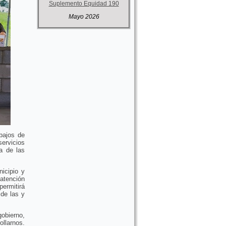
Suplemento Equidad 190
Mayo 2026
bajos de
servicios
na de las
icipio y
atención
ermitirá
 de las y
gobierno,
ollarnos.