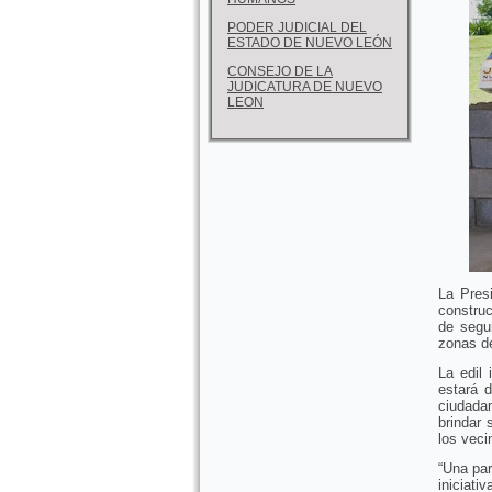
PODER JUDICIAL DEL
ESTADO DE NUEVO LEÓN
CONSEJO DE LA
JUDICATURA DE NUEVO
LEON
La Pres
construc
de segur
zonas de
La edil
estará 
ciudada
brindar 
los veci
“Una par
iniciati