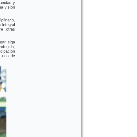
munidad y
a visión
linario,
 Integral
re otras
gar siga
rotegida,
cipación
a uno de