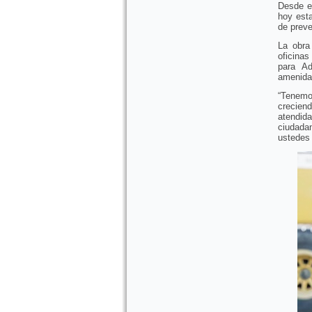
Desde el
hoy est
de preve
La obra
oficinas
para Ad
amenida
“Tenemo
creciend
atendid
ciudada
ustedes 