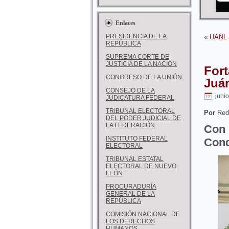
Enlaces
PRESIDENCIA DE LA
«
UANL g
REPÚBLICA
SUPREMA CORTE DE
JUSTICIA DE LA NACIÓN
Fort
CONGRESO DE LA UNIÓN
Juá
CONSEJO DE LA
juni
JUDICATURA FEDERAL
TRIBUNAL ELECTORAL
Por
Red
DEL PODER JUDICIAL DE
LA FEDERACIÓN
Con 
INSTITUTO FEDERAL
Con
ELECTORAL
TRIBUNAL ESTATAL
ELECTORAL DE NUEVO
LEÓN
PROCURADURÍA
GENERAL DE LA
REPÚBLICA
COMISIÓN NACIONAL DE
LOS DERECHOS
HUMANOS