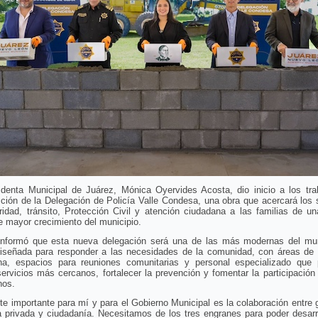
identa Municipal de Juárez, Mónica Oyervides Acosta, dio inicio a los tra
ción de la Delegación de Policía Valle Condesa, una obra que acercará los 
idad, tránsito, Protección Civil y atención ciudadana a las familias de u
 mayor crecimiento del municipio.
 informó que esta nueva delegación será una de las más modernas del mun
diseñada para responder a las necesidades de la comunidad, con áreas de 
na, espacios para reuniones comunitarias y personal especializado que p
servicios más cercanos, fortalecer la prevención y fomentar la participación
nos.
te importante para mí y para el Gobierno Municipal es la colaboración entre 
va privada y ciudadanía. Necesitamos de los tres engranes para poder desarr