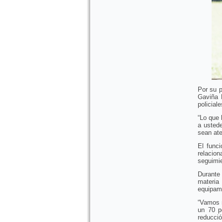
Por su p
Gaviña 
policial
“Lo que 
a usted
sean ate
El funci
relacion
seguimie
Durante
materia
equipami
“Vamos m
un 70 p
reducci