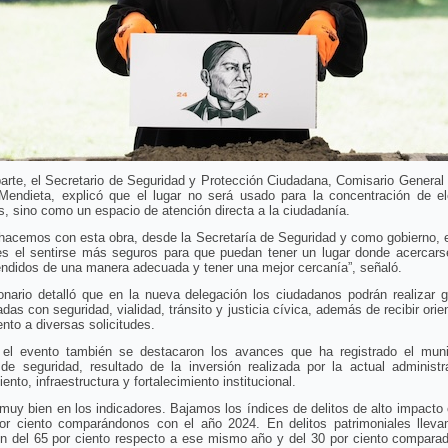
arte, el Secretario de Seguridad y Protección Ciudadana, Comisario General
Mendieta, explicó que el lugar no será usado para la concentración de e
es, sino como un espacio de atención directa a la ciudadanía.
hacemos con esta obra, desde la Secretaría de Seguridad y como gobierno, 
es el sentirse más seguros para que puedan tener un lugar donde acercars
ndidos de una manera adecuada y tener una mejor cercanía”, señaló.
onario detalló que en la nueva delegación los ciudadanos podrán realizar 
adas con seguridad, vialidad, tránsito y justicia cívica, además de recibir orie
nto a diversas solicitudes.
 el evento también se destacaron los avances que ha registrado el muni
 de seguridad, resultado de la inversión realizada por la actual administr
ento, infraestructura y fortalecimiento institucional.
uy bien en los indicadores. Bajamos los índices de delitos de alto impacto
or ciento comparándonos con el año 2024. En delitos patrimoniales llev
ón del 65 por ciento respecto a ese mismo año y del 30 por ciento comparad