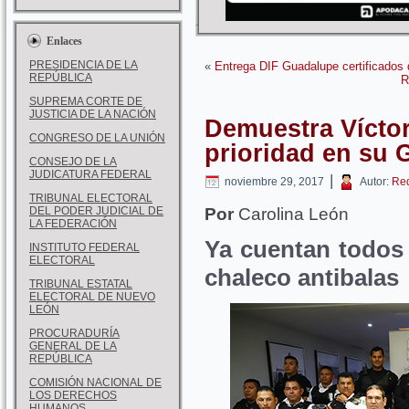
Enlaces
PRESIDENCIA DE LA
«
Entrega DIF Guadalupe certificados 
REPÚBLICA
R
SUPREMA CORTE DE
JUSTICIA DE LA NACIÓN
Demuestra Vícto
CONGRESO DE LA UNIÓN
prioridad en su 
CONSEJO DE LA
JUDICATURA FEDERAL
|
noviembre 29, 2017
Autor:
Re
TRIBUNAL ELECTORAL
DEL PODER JUDICIAL DE
Por
Carolina León
LA FEDERACIÓN
Ya cuentan todos 
INSTITUTO FEDERAL
ELECTORAL
chaleco antibalas
TRIBUNAL ESTATAL
ELECTORAL DE NUEVO
LEÓN
PROCURADURÍA
GENERAL DE LA
REPÚBLICA
COMISIÓN NACIONAL DE
LOS DERECHOS
HUMANOS