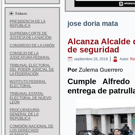
Enlaces
PRESIDENCIA DE LA
jose doria mata
REPÚBLICA
SUPREMA CORTE DE
JUSTICIA DE LA NACIÓN
Alcanza Alcalde 
CONGRESO DE LA UNIÓN
de seguridad
CONSEJO DE LA
JUDICATURA FEDERAL
|
septiembre 26, 2018
Autor:
Re
TRIBUNAL ELECTORAL
Por
Zulema Guerrero
DEL PODER JUDICIAL DE
LA FEDERACIÓN
Cumple Alfredo
INSTITUTO FEDERAL
ELECTORAL
entrega de patrull
TRIBUNAL ESTATAL
ELECTORAL DE NUEVO
LEÓN
PROCURADURÍA
GENERAL DE LA
REPÚBLICA
COMISIÓN NACIONAL DE
LOS DERECHOS
HUMANOS