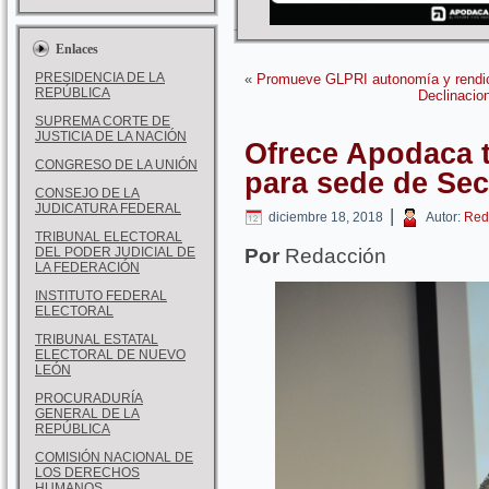
Enlaces
PRESIDENCIA DE LA
«
Promueve GLPRI autonomía y rendic
REPÚBLICA
Declinacion
SUPREMA CORTE DE
JUSTICIA DE LA NACIÓN
Ofrece Apodaca t
CONGRESO DE LA UNIÓN
para sede de Sec
CONSEJO DE LA
JUDICATURA FEDERAL
|
diciembre 18, 2018
Autor:
Red
TRIBUNAL ELECTORAL
DEL PODER JUDICIAL DE
Por
Redacción
LA FEDERACIÓN
INSTITUTO FEDERAL
ELECTORAL
TRIBUNAL ESTATAL
ELECTORAL DE NUEVO
LEÓN
PROCURADURÍA
GENERAL DE LA
REPÚBLICA
COMISIÓN NACIONAL DE
LOS DERECHOS
HUMANOS