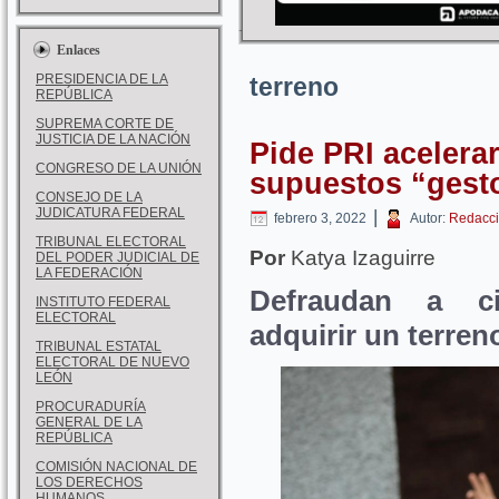
Enlaces
PRESIDENCIA DE LA
terreno
REPÚBLICA
SUPREMA CORTE DE
JUSTICIA DE LA NACIÓN
Pide PRI acelera
CONGRESO DE LA UNIÓN
supuestos “gest
CONSEJO DE LA
JUDICATURA FEDERAL
|
febrero 3, 2022
Autor:
Redacci
TRIBUNAL ELECTORAL
Por
Katya Izaguirre
DEL PODER JUDICIAL DE
LA FEDERACIÓN
Defraudan a c
INSTITUTO FEDERAL
ELECTORAL
adquirir un terren
TRIBUNAL ESTATAL
ELECTORAL DE NUEVO
LEÓN
PROCURADURÍA
GENERAL DE LA
REPÚBLICA
COMISIÓN NACIONAL DE
LOS DERECHOS
HUMANOS