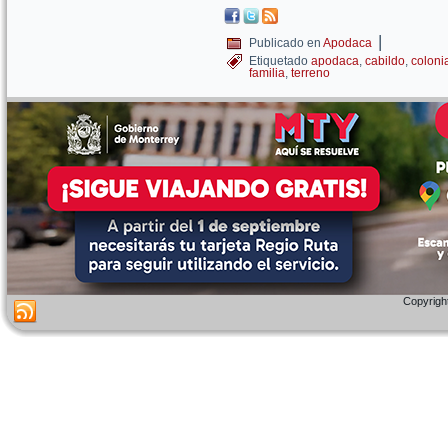
|
Publicado en
Apodaca
Etiquetado
apodaca
,
cabildo
,
coloni
familia
,
terreno
Copyright