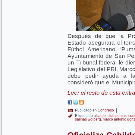
Después de que la Proc
Estado asegurara el ter
Fútbol Americano “Puma
Ayuntamiento de San Ped
un Tribunal federal le di
Legislativo del PRI, Marc
debe pedir ayuda a l
consideró que el Municipi
Leer el resto de esta ent
|
Publicado en
Congreso
Etiquetado
alcalde
,
club pumas
,
con
salinas wolberg
,
marco antonio gonz