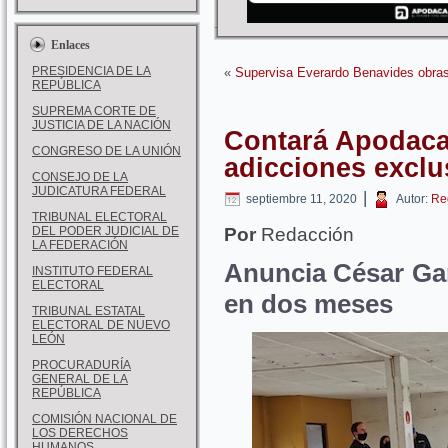
Enlaces
PRESIDENCIA DE LA
«
Supervisa Everardo Benavides obras 
REPÚBLICA
SUPREMA CORTE DE
JUSTICIA DE LA NACIÓN
Contará Apodaca
CONGRESO DE LA UNIÓN
adicciones exclu
CONSEJO DE LA
JUDICATURA FEDERAL
|
septiembre 11, 2020
Autor:
Re
TRIBUNAL ELECTORAL
DEL PODER JUDICIAL DE
Por
Redacción
LA FEDERACIÓN
Anuncia César Ga
INSTITUTO FEDERAL
ELECTORAL
en dos meses
TRIBUNAL ESTATAL
ELECTORAL DE NUEVO
LEÓN
PROCURADURÍA
GENERAL DE LA
REPÚBLICA
COMISIÓN NACIONAL DE
LOS DERECHOS
HUMANOS