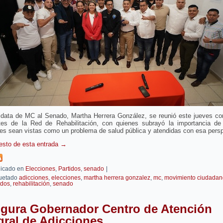
idata de MC al Senado, Martha Herrera González, se reunió este jueves con
ntes de la Red de Rehabilitación, con quienes subrayó la importancia de
es sean vistas como un problema de salud pública y atendidas con esa persp
resto de esta entrada
→
icado en
Elecciones
,
Partidos
,
senado
|
uetado
adicciones
,
elecciones
,
martha herrera gonzalez
,
mc
,
movimiento ciudadan
idos
,
rehabilitación
,
senado
ugura Gobernador Centro de Atención
gral de Adicciones