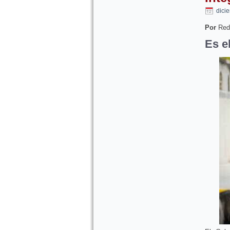
dici
Por
Red
Es e