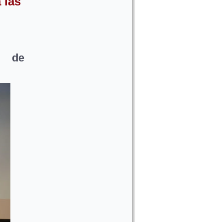
 las
o de