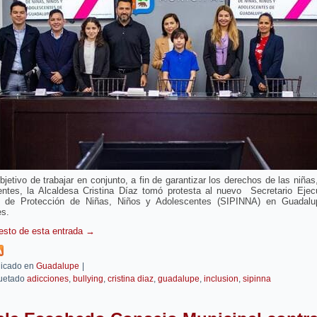
bjetivo de trabajar en conjunto, a fin de garantizar los derechos de las niñas
entes, la Alcaldesa Cristina Díaz tomó protesta al nuevo Secretario Ejecu
 de Protección de Niñas, Niños y Adolescentes (SIPINNA) en Guadalu
es.
resto de esta entrada
→
icado en
Guadalupe
|
uetado
adicciones
,
bullying
,
cristina diaz
,
guadalupe
,
inclusion
,
sipinna