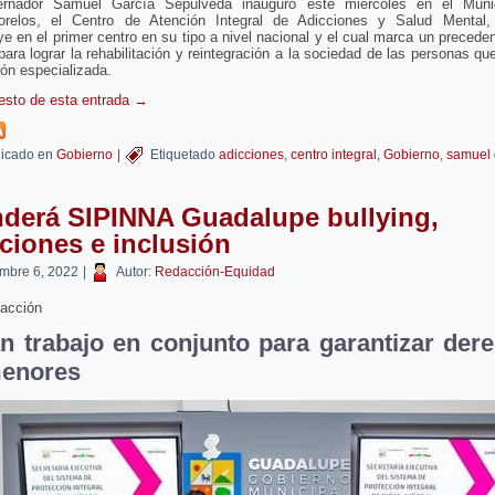
rnador Samuel García Sepúlveda inauguró este miércoles en el Muni
relos, el Centro de Atención Integral de Adicciones y Salud Mental
ye en el primer centro en su tipo a nivel nacional y el cual marca un preced
ara lograr la rehabilitación y reintegración a la sociedad de las personas qu
ión especializada.
resto de esta entrada
→
icado en
Gobierno
|
Etiquetado
adicciones
,
centro integral
,
Gobierno
,
samuel 
nderá SIPINNA Guadalupe bullying,
ciones e inclusión
embre 6, 2022
|
Autor:
Redacción-Equidad
acción
n trabajo en conjunto para garantizar der
enores