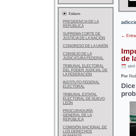
Enlaces
PRESIDENCIA DE LA
adicc
REPÚBLICA
SUPREMA CORTE DE
←
Entra
JUSTICIA DE LA NACIÓN
CONGRESO DE LA UNIÓN
Impu
CONSEJO DE LA
de l
JUDICATURA FEDERAL
TRIBUNAL ELECTORAL
abril
DEL PODER JUDICIAL DE
LA FEDERACIÓN
Por
Red
INSTITUTO FEDERAL
Dic
ELECTORAL
prob
TRIBUNAL ESTATAL
ELECTORAL DE NUEVO
LEÓN
PROCURADURÍA
GENERAL DE LA
REPÚBLICA
COMISIÓN NACIONAL DE
LOS DERECHOS
HUMANOS