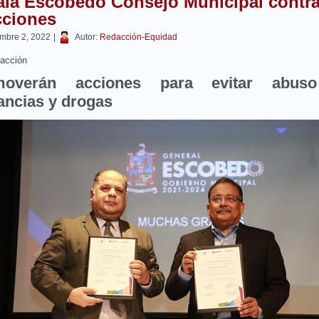
ala Escobedo Consejo Municipal contra
cciones
embre 2, 2022
|
Autor:
Redacción-Equidad
acción
moverán acciones para evitar abus
ancias y drogas