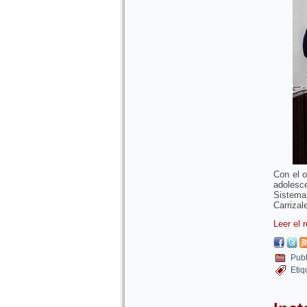
Con el o
adolesc
Sistema
Carrizal
Leer el 
Publ
Etiq