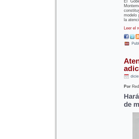
El Gobe
Montemo
constitu
modelo p
la atenc
Leer el 
Publ
Ate
adic
dici
Por
Red
Hará
de m