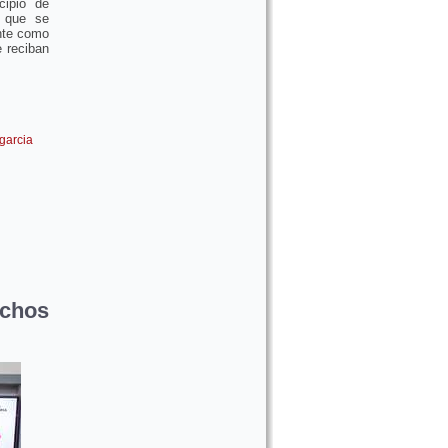
cipio de
, que se
ente como
e reciban
garcia
echos