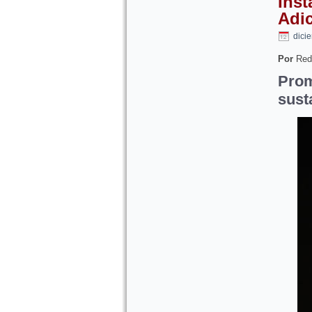
Inst
Adi
dici
Por
Red
Pro
sust